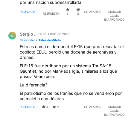
por una nacion subdesarrollada
1
RESPONDER
COMPARTIR
MARCAR
RESPUESTA
3
2
COMO
INAPROPIADO
Respuesta de Sergio ..
Sergio .
9 DE JUNIO DE 2026
S.
Responder a
Tales de Mileto
Esto es como el derribo del F-15 que para rescatar el
copiloto EEUU perdió una docena de aeronaves y
drones.
El F-15 fue derribado por un sistema Tor SA-15
Gauntlet, no por ManPads Igla, similares a los que
poseía Venezuela.
La diferencia?
El patriotismo de los Iraníes que no se vendieron por
un maletín con dólares.
RESPONDER
4
2
COMPARTIR
MARCAR
COMO
INAPROPIADO
CARGAR MÁS COMENTARIOS