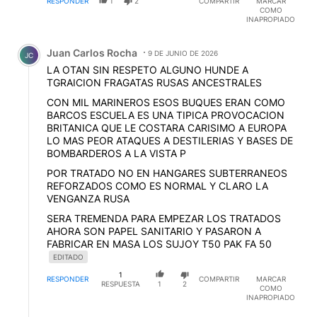
RESPONDER
1
2
COMPARTIR
MARCAR
COMO
INAPROPIADO
Comentario de Juan Carlos Rocha.
Juan Carlos Rocha
9 DE JUNIO DE 2026
JC
LA OTAN SIN RESPETO ALGUNO HUNDE A
TGRAICION FRAGATAS RUSAS ANCESTRALES
CON MIL MARINEROS ESOS BUQUES ERAN COMO
BARCOS ESCUELA ES UNA TIPICA PROVOCACION
BRITANICA QUE LE COSTARA CARISIMO A EUROPA
LO MAS PEOR ATAQUES A DESTILERIAS Y BASES DE
BOMBARDEROS A LA VISTA P
POR TRATADO NO EN HANGARES SUBTERRANEOS
REFORZADOS COMO ES NORMAL Y CLARO LA
VENGANZA RUSA
SERA TREMENDA PARA EMPEZAR LOS TRATADOS
AHORA SON PAPEL SANITARIO Y PASARON A
FABRICAR EN MASA LOS SUJOY T50 PAK FA 50
EDITADO
1
RESPONDER
COMPARTIR
MARCAR
RESPUESTA
1
2
COMO
INAPROPIADO