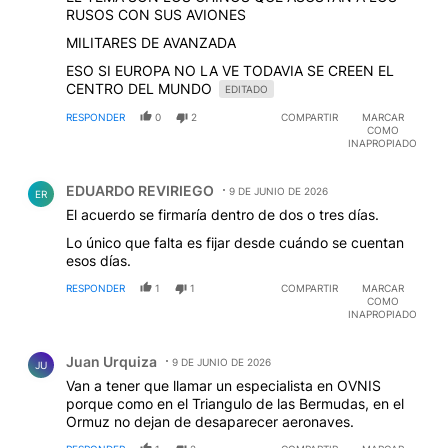
RUSOS CON SUS AVIONES
MILITARES DE AVANZADA
ESO SI EUROPA NO LA VE TODAVIA SE CREEN EL
CENTRO DEL MUNDO
EDITADO
RESPONDER
0
2
COMPARTIR
MARCAR
COMO
INAPROPIADO
Comentario de EDUARDO REVIRIEGO.
EDUARDO REVIRIEGO
9 DE JUNIO DE 2026
ER
El acuerdo se firmaría dentro de dos o tres días.
Lo único que falta es fijar desde cuándo se cuentan
esos días.
RESPONDER
1
1
COMPARTIR
MARCAR
COMO
INAPROPIADO
Comentario de Juan Urquiza.
Juan Urquiza
9 DE JUNIO DE 2026
JU
Van a tener que llamar un especialista en OVNIS
porque como en el Triangulo de las Bermudas, en el
Ormuz no dejan de desaparecer aeronaves.