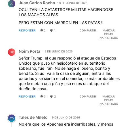
Juan Carlos Rocha
9 DE JUNIO DE 2026
JC
OCULTAN LA CATASTROFE MILITAR HACIENDOSE
LOS MACHOS ALFAS
PERO ESTAN CON MARRON EN LAS PATAS !!!
RESPONDER
2
1
COMPARTIR
MARCAR
COMO
INAPROPIADO
Comentario de Noim Porta.
Noim Porta
9 DE JUNIO DE 2026
NP
Señor Trump, el que respondió al ataque de Estados
Unidos que puso un helicóptero en su territorio
soberano, fue Irán. No se haga el bueno, bonito y
bendito. Si ud. va a la casa de alguien, entra a las
patadas y se sienta en el comedor, lo más probable es
que le metan una piña y eso no es un ataque del
dueño de casa.
RESPONDER
3
2
COMPARTIR
MARCAR
COMO
INAPROPIADO
Comentario de Tales de Mileto.
Tales de Mileto
9 DE JUNIO DE 2026
TD
No era que los Apaches era inderribables, y menos