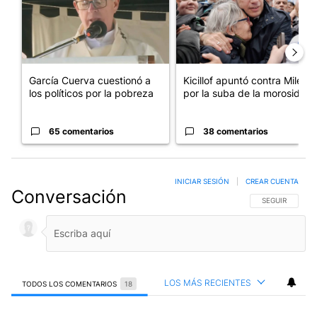
García Cuerva cuestionó a
Kicillof apuntó contra Milei
los políticos por la pobreza
por la suba de la morosida...
65 comentarios
38 comentarios
INICIAR SESIÓN
|
CREAR CUENTA
Conversación
SIGA ESTA CO
SEGUIR
LOS MÁS RECIENTES
TODOS LOS COMENTARIOS
18
Todos los comentarios