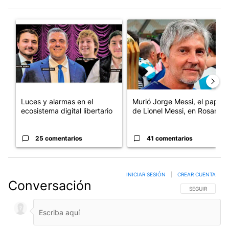
Este listado muestra los artículos con más comentarios en los últim
Un artículo de tendencia con el título "Luces y alarmas en el eco
Un artículo de tendencia con e
Luces y alarmas en el
Murió Jorge Messi, el papá
ecosistema digital libertario
de Lionel Messi, en Rosario
25 comentarios
41 comentarios
INICIAR SESIÓN
|
CREAR CUENTA
Conversación
SIGA ESTA CO
SEGUIR