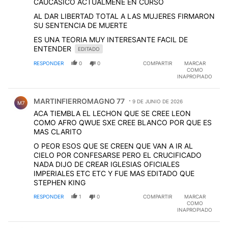
CAUCASICO ACTUALMENE EN CURSO
AL DAR LIBERTAD TOTAL A LAS MUJERES FIRMARON
SU SENTENCIA DE MUERTE
ES UNA TEORIA MUY INTERESANTE FACIL DE
ENTENDER
EDITADO
RESPONDER
0
0
COMPARTIR
MARCAR
COMO
INAPROPIADO
Comentario de MARTINFIERROMAGNO 77.
MARTINFIERROMAGNO 77
9 DE JUNIO DE 2026
M7
ACA TIEMBLA EL LECHON QUE SE CREE LEON
COMO AFRO QWUE SXE CREE BLANCO POR QUE ES
MAS CLARITO
O PEOR ESOS QUE SE CREEN QUE VAN A IR AL
CIELO POR CONFESARSE PERO EL CRUCIFICADO
NADA DIJO DE CREAR IGLESIAS OFICIALES
IMPERIALES ETC ETC Y FUE MAS EDITADO QUE
STEPHEN KING
RESPONDER
1
0
COMPARTIR
MARCAR
COMO
INAPROPIADO
Comentario de MARTINFIERROMAGNO 77.