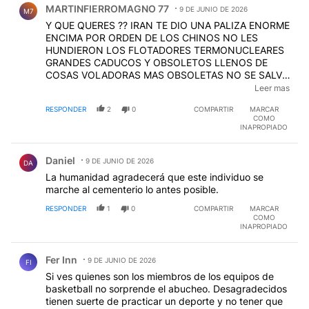
MARTINFIERROMAGNO 77
9 DE JUNIO DE 2026
M7
Y QUE QUERES ?? IRAN TE DIO UNA PALIZA ENORME
ENCIMA POR ORDEN DE LOS CHINOS NO LES
HUNDIERON LOS FLOTADORES TERMONUCLEARES
GRANDES CADUCOS Y OBSOLETOS LLENOS DE
COSAS VOLADORAS MAS OBSOLETAS NO SE SALVO
NI EL F35 Y EL F 22 ESTABA ESCONDIDO ,,PARA QUE
Leer mas
HUMILLAR SI YA ESTAN REGALADOS ,, LOS ZONZOS
RESPONDER
2
0
COMPARTIR
MARCAR
SON COLONIA DE CHINA !!!
EDITADO
COMO
INAPROPIADO
Comentario de Daniel .
Daniel
9 DE JUNIO DE 2026
DA
La humanidad agradecerá que este individuo se
marche al cementerio lo antes posible.
RESPONDER
1
0
COMPARTIR
MARCAR
COMO
INAPROPIADO
Comentario de Fer Inn.
Fer Inn
9 DE JUNIO DE 2026
FI
Si ves quienes son los miembros de los equipos de
basketball no sorprende el abucheo. Desagradecidos
tienen suerte de practicar un deporte y no tener que