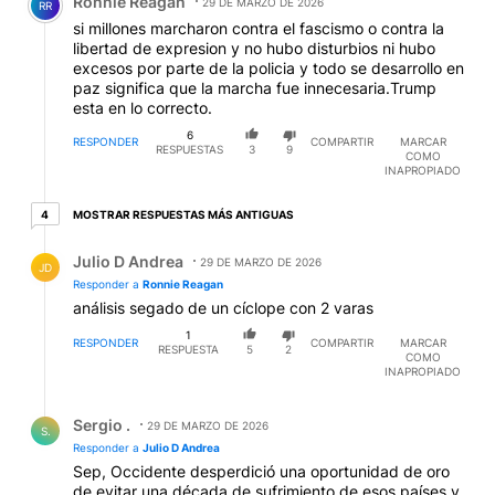
Ronnie Reagan
29 DE MARZO DE 2026
RR
si millones marcharon contra el fascismo o contra la
libertad de expresion y no hubo disturbios ni hubo
excesos por parte de la policia y todo se desarrollo en
paz significa que la marcha fue innecesaria.Trump
esta en lo correcto.
6
RESPONDER
COMPARTIR
MARCAR
RESPUESTAS
3
9
COMO
INAPROPIADO
4 respuestas más antiguas
MOSTRAR RESPUESTAS MÁS ANTIGUAS
4
Respuesta de Julio D Andrea.
Julio D Andrea
29 DE MARZO DE 2026
JD
Responder a
Ronnie Reagan
análisis segado de un cíclope con 2 varas
1
RESPONDER
COMPARTIR
MARCAR
RESPUESTA
5
2
COMO
INAPROPIADO
Respuesta de Sergio ..
Sergio .
29 DE MARZO DE 2026
S.
Responder a
Julio D Andrea
Sep, Occidente desperdició una oportunidad de oro
de evitar una década de sufrimiento de esos países y