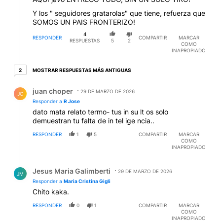
Y los " seguidores gratarolas" que tiene, refuerza que
SOMOS UN PAIS FRONTERIZO!
4
RESPONDER
COMPARTIR
MARCAR
RESPUESTAS
5
2
COMO
INAPROPIADO
2 respuestas más antiguas
MOSTRAR RESPUESTAS MÁS ANTIGUAS
2
Respuesta de juan choper.
juan choper
29 DE MARZO DE 2026
JC
Responder a
R Jose
dato mata relato termo- tus in su lt os solo
demuestran tu falta de in tel ige ncia..
RESPONDER
1
5
COMPARTIR
MARCAR
COMO
INAPROPIADO
Respuesta de Jesus Maria Galimberti.
Jesus Maria Galimberti
29 DE MARZO DE 2026
JM
Responder a
Maria Cristina Gigli
Chito kaka.
RESPONDER
0
1
COMPARTIR
MARCAR
COMO
INAPROPIADO