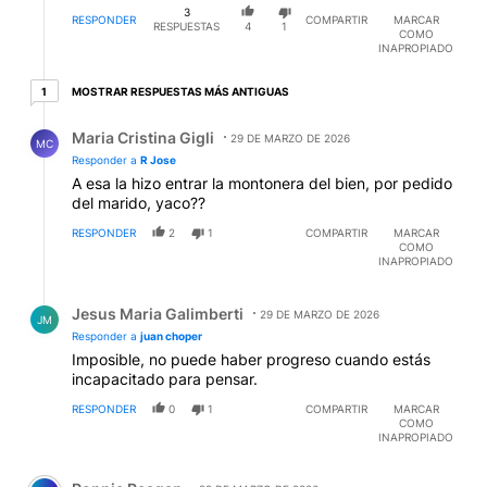
3
RESPONDER
COMPARTIR
MARCAR
RESPUESTAS
4
1
COMO
INAPROPIADO
1 respuesta más antiguas
MOSTRAR RESPUESTAS MÁS ANTIGUAS
1
Respuesta de Maria Cristina Gigli.
Maria Cristina Gigli
29 DE MARZO DE 2026
MC
Responder a
R Jose
A esa la hizo entrar la montonera del bien, por pedido
del marido, yaco??
RESPONDER
2
1
COMPARTIR
MARCAR
COMO
INAPROPIADO
Respuesta de Jesus Maria Galimberti.
Jesus Maria Galimberti
29 DE MARZO DE 2026
JM
Responder a
juan choper
Imposible, no puede haber progreso cuando estás
incapacitado para pensar.
RESPONDER
0
1
COMPARTIR
MARCAR
COMO
INAPROPIADO
Comentario de Ronnie Reagan.