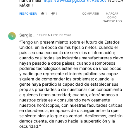
nunca más!
https://www.saij.gob.ar/NV36507
NUNCA
MÁS!!!!
RESPONDER
1
1
COMPARTIR
MARCAR
COMO
INAPROPIADO
Comentario de Sergio ..
Sergio .
29 DE MARZO DE 2026
S.
“Tengo un presentimiento sobre el futuro de Estados
Unidos, en la época de mis hijos o nietos: cuando el
país sea una economía de servicios e información;
cuando casi todas las industrias manufactureras clave
hayan pasado a otros países; cuando asombrosos
poderes tecnológicos estén en manos de unos pocos
y nadie que represente el interés público sea capaz
siquiera de comprender los problemas; cuando la
gente haya perdido la capacidad de establecer sus
propias prioridades o de cuestionar con conocimiento
a quienes tienen autoridad; cuando, aferrándonos a
nuestros cristales y consultando nerviosamente
nuestros horóscopos, con nuestras facultades críticas
en decadencia, incapaces de distinguir entre lo que
se siente bien y lo que es verdad, deslicemos, casi sin
darnos cuenta, de nuevo hacia la superstición y la
oscuridad."