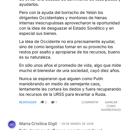
ayudarlos.
Pero con la ayuda del borracho de Yelsin los
dirigentes Occidentales y montones de hienas
internas inescrupulosas aprovecharon la oportunidad
con la idea de desguazar el Estado Soviético y en
especial sus bienes.
La idea de Occidente no era precisamente ayudar,
sino de como langostas tomar en su provecho los
restos por asalto y apropiarse de los recursos, bueno
es su naturaleza.
En sólo unos años el promedio de vida, algo que mide
mucho el bienestar de una sociedad, cayó diez años.
Nunca se esperaron que alguien como Putín
maniobrando en medio de semejante caos,
lentamente les cortara los dedos y fuera recuperando
los recursos de la URSS para levantar a Rusia.
RESPONDER
2
1
COMPARTIR
MARCAR
COMO
INAPROPIADO
Comentario de Maria Cristina Gigli.
Maria Cristina Gigli
29 DE MARZO DE 2026
MC