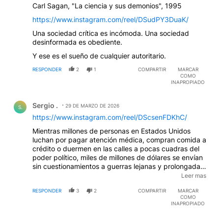
Carl Sagan, "La ciencia y sus demonios", 1995
https://www.instagram.com/reel/DSudPY3DuaK/
Una sociedad crítica es incómoda. Una sociedad
desinformada es obediente.
Y ese es el sueño de cualquier autoritario.
RESPONDER
2
1
COMPARTIR
MARCAR
COMO
INAPROPIADO
Comentario de Sergio ..
Sergio .
29 DE MARZO DE 2026
S.
https://www.instagram.com/reel/DScsenFDKhC/
Mientras millones de personas en Estados Unidos
luchan por pagar atención médica, compran comida a
crédito o duermen en las calles a pocas cuadras del
poder político, miles de millones de dólares se envían
sin cuestionamientos a guerras lejanas y prolongadas.
Guerras que no traen seguridad, ni paz, ni bienestar,
Leer mas
sino más destrucción, más hambre y más sufrimiento,
RESPONDER
3
2
COMPARTIR
MARCAR
especialmente para los niños.
COMO
INAPROPIADO
Comentario de Maria Cristina Gigli.