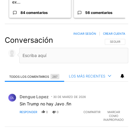
ex...
84 comentarios
56 comentarios
INICIAR SESIÓN
|
CREAR CUENTA
Conversación
SIGA ESTA CO
SEGUIR
LOS MÁS RECIENTES
TODOS LOS COMENTARIOS
287
Todos los comentarios
Comentario de Dengue Lopez.
Dengue Lopez
30 DE MARZO DE 2026
DL
Sin Trump no hay Javo .fin
RESPONDER
0
0
COMPARTIR
MARCAR
COMO
INAPROPIADO