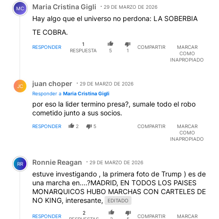
Maria Cristina Gigli
29 DE MARZO DE 2026
MC
Hay algo que el universo no perdona: LA SOBERBIA
TE COBRA.
1
RESPONDER
COMPARTIR
MARCAR
RESPUESTA
5
1
COMO
INAPROPIADO
Respuesta de juan choper.
juan choper
29 DE MARZO DE 2026
JC
Responder a
Maria Cristina Gigli
por eso la lider termino presa?, sumale todo el robo
cometido junto a sus socios.
RESPONDER
2
5
COMPARTIR
MARCAR
COMO
INAPROPIADO
Comentario de Ronnie Reagan.
Ronnie Reagan
29 DE MARZO DE 2026
RR
estuve investigando , la primera foto de Trump ) es de
una marcha en....?MADRID, EN TODOS LOS PAISES
MONARQUICOS HUBO MARCHAS CON CARTELES DE
NO KING, interesante,
EDITADO
2
RESPONDER
COMPARTIR
MARCAR