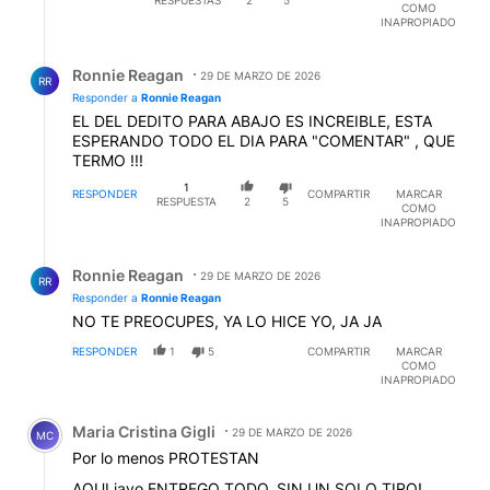
RESPUESTAS
2
5
COMO
INAPROPIADO
Respuesta de Ronnie Reagan.
Ronnie Reagan
29 DE MARZO DE 2026
RR
Responder a
Ronnie Reagan
EL DEL DEDITO PARA ABAJO ES INCREIBLE, ESTA
ESPERANDO TODO EL DIA PARA "COMENTAR" , QUE
TERMO !!!
1
RESPONDER
COMPARTIR
MARCAR
RESPUESTA
2
5
COMO
INAPROPIADO
Respuesta de Ronnie Reagan.
Ronnie Reagan
29 DE MARZO DE 2026
RR
Responder a
Ronnie Reagan
NO TE PREOCUPES, YA LO HICE YO, JA JA
RESPONDER
1
5
COMPARTIR
MARCAR
COMO
INAPROPIADO
Comentario de Maria Cristina Gigli.
Maria Cristina Gigli
29 DE MARZO DE 2026
MC
Por lo menos PROTESTAN
AQUI javo ENTREGO TODO, SIN UN SOLO TIRO!