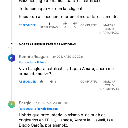
Feliz domingo de Ramos, para los catolicos!
Todo tiene que ver con la religion!
Recuerdo al chochan llorar en el muro de los lamentos.
4
RESPONDER
COMPARTIR
MARCAR
RESPUESTAS
6
3
COMO
INAPROPIADO
2 respuestas más antiguas
MOSTRAR RESPUESTAS MÁS ANTIGUAS
2
Respuesta de Ronnie Reagan.
Ronnie Reagan
29 DE MARZO DE 2026
RR
Responder a
R Jose
Viva La iglesia catolica!!!! , Tupac Amaru, ahora me
arman de nuevo?
RESPONDER
1
3
COMPARTIR
MARCAR
COMO
INAPROPIADO
Respuesta de Sergio ..
Sergio .
29 DE MARZO DE 2026
S.
Responder a
Ronnie Reagan
Habría que preguntarle lo mismo a las pueblos
originarios en EEUU, Canadá, Australia, Hawaii, Isla
Diego García, por ejemplo.