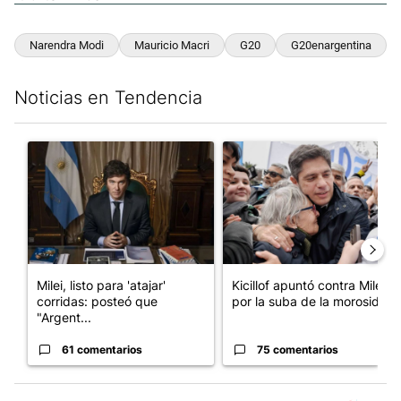
Narendra Modi
Mauricio Macri
G20
G20enargentina
Noticias en Tendencia
Este listado muestra los artículos con más comentarios en los últim
Un artículo de tendencia con el título "Milei, listo para 'atajar
Un artículo de tendencia con el
Milei, listo para 'atajar'
Kicillof apuntó contra Milei
corridas: posteó que
por la suba de la morosida...
"Argent...
61 comentarios
75 comentarios