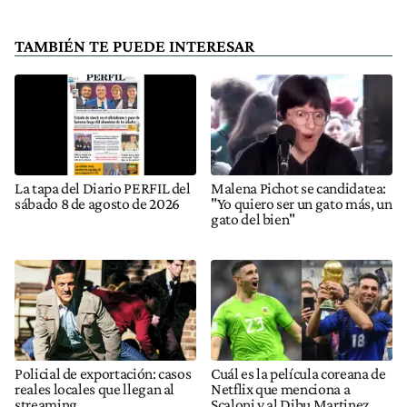
TAMBIÉN TE PUEDE INTERESAR
La tapa del Diario PERFIL del
Malena Pichot se candidatea:
sábado 8 de agosto de 2026
"Yo quiero ser un gato más, un
gato del bien"
Policial de exportación: casos
Cuál es la película coreana de
reales locales que llegan al
Netflix que menciona a
streaming
Scaloni y al Dibu Martinez