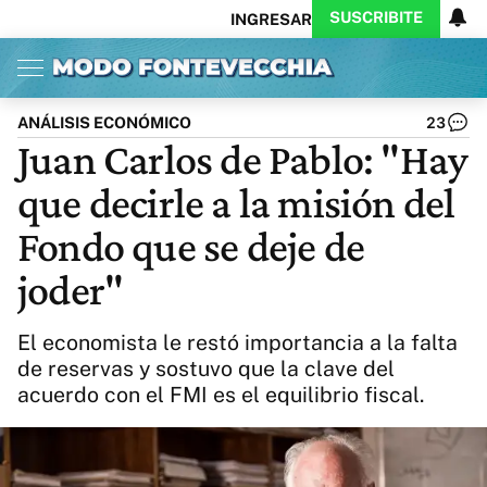
SUSCRIBITE
INGRESAR
Inicio
Ahora
Opinión
Actualidad
Política
Economía
Columnistas
Política
Pymes
Salud
ANÁLISIS ECONÓMICO
23
Ciencia
Protagonistas
Tecnología
Juan Carlos de Pablo: "Hay
Cultura
Arte
Educación
que decirle a la misión del
Internacional
Clima
Deportes
CARAS
Exitoina
Turismo
Fondo que se deje de
Videos
Córdoba
Reperfilar
joder"
Business
Noticias
Caras
Exitoina
Gaming
Vivo
El economista le restó importancia a la falta
Diario del Juicio
de reservas y sostuvo que la clave del
acuerdo con el FMI es el equilibrio fiscal.