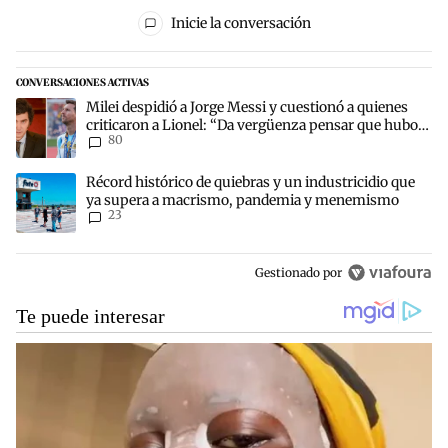
Todos los comentarios
Inicie la conversación
CONVERSACIONES ACTIVAS
Este listado muestra los artículos con más comentarios en los últim
Un artículo de tendencia con el título "Milei despidió a Jorge Mes
Milei despidió a Jorge Messi y cuestionó a quienes
criticaron a Lionel: “Da vergüenza pensar que hubo
80
anti-Messi”
Un artículo de tendencia con el título "Récord histórico de quie
Récord histórico de quiebras y un industricidio que
ya supera a macrismo, pandemia y menemismo
23
Gestionado por