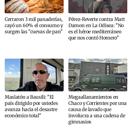
Cerraron 3 mil panaderías,
Pérez-Reverte contra Matt
cayó un 60% el consumo y
Damon en La Odisea: "No
surgen las "cuevas de pan"
es el héroe mediterráneo
que nos contó Homero"
Maslatón a Bausili: "El
Megaallanamientos en
país dirigido por ustedes
Chaco y Corrientes por una
avanza hacia el desastre
causa de lavado que
económico total"
involucra a una cadena de
gimnasios