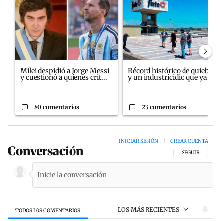
Milei despidió a Jorge Messi
Récord histórico de quiebras
y cuestionó a quienes crit...
y un industricidio que ya ...
80 comentarios
23 comentarios
INICIAR SESIÓN
|
CREAR CUENTA
Conversación
SIGA ESTA CON
SEGUIR
LOS MÁS RECIENTES
TODOS LOS COMENTARIOS