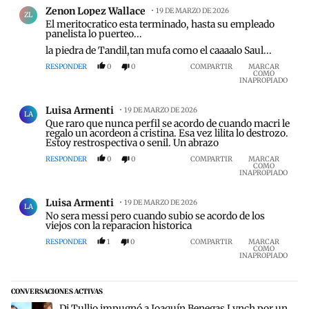
Comentario de Zenon Lopez Wallace.
Zenon Lopez Wallace
19 DE MARZO DE 2026
ZL
El meritocratico esta terminado, hasta su empleado
panelista lo puerteo...
la piedra de Tandil,tan mufa como el caaaalo Saul...
RESPONDER
0
0
COMPARTIR
MARCAR
COMO
INAPROPIADO
Comentario de Luisa Armenti.
Luisa Armenti
19 DE MARZO DE 2026
LA
Que raro que nunca perfil se acordo de cuando macri le
regalo un acordeon a cristina. Esa vez lilita lo destrozo.
Estoy restrospectiva o senil. Un abrazo
RESPONDER
0
0
COMPARTIR
MARCAR
COMO
INAPROPIADO
Comentario de Luisa Armenti.
Luisa Armenti
19 DE MARZO DE 2026
LA
No sera messi pero cuando subio se acordo de los
viejos con la reparacion historica
RESPONDER
1
0
COMPARTIR
MARCAR
COMO
INAPROPIADO
CONVERSACIONES ACTIVAS
Este listado muestra los artículos con más comentarios en los últim
Un artículo de tendencia con el título "Di Tullio impugnó a Joaquín
Di Tullio impugnó a Joaquín Benegas Lynch por un