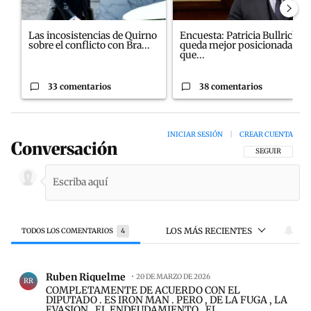
Las incosistencias de Quirno
Encuesta: Patricia Bullrich
sobre el conflicto con Bra...
queda mejor posicionada
que...
33 comentarios
38 comentarios
INICIAR SESIÓN
|
CREAR CUENTA
Conversación
SIGA ESTA CON
SEGUIR
LOS MÁS RECIENTES
TODOS LOS COMENTARIOS
4
Todos los comentarios
Comentario de Ruben Riquelme.
Ruben Riquelme
20 DE MARZO DE 2026
RR
COMPLETAMENTE DE ACUERDO CON EL
DIPUTADO . ES IRON MAN . PERO , DE LA FUGA , LA
EVASION , EL ENDEUDAMIENTO , EL