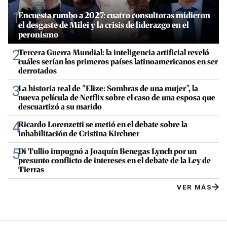
1
Encuesta rumbo a 2027: cuatro consultoras midieron
el desgaste de Milei y la crisis de liderazgo en el
peronismo
2
Tercera Guerra Mundial: la inteligencia artificial reveló
cuáles serían los primeros países latinoamericanos en ser
derrotados
3
La historia real de "Elize: Sombras de una mujer", la
nueva película de Netflix sobre el caso de una esposa que
descuartizó a su marido
4
Ricardo Lorenzetti se metió en el debate sobre la
inhabilitación de Cristina Kirchner
5
Di Tullio impugnó a Joaquín Benegas Lynch por un
presunto conflicto de intereses en el debate de la Ley de
Tierras
VER MÁS