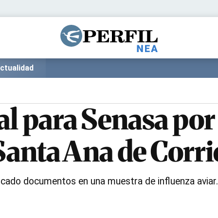
Política
Pymes
Salud
Internacional
Clima
Deportes
ctualidad
Business
Noticias
Caras
ial para Senasa po
 Santa Ana de Corr
icado documentos en una muestra de influenza aviar. 