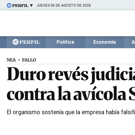
JUEVES 06 DE AGOSTO DE 2026
Últimas noticias
Inicio
Ahora
Opinión
Cultura
Arte
Educación
Política
Economía
A
Videos
Córdoba
Reperfilar
Diario del Juicio
NEA
FALLO
Duro revés judic
contra la avícola
El organismo sostenía que la empresa había falsif