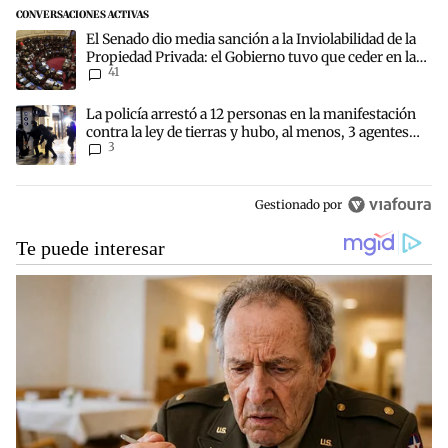
CONVERSACIONES ACTIVAS
Este listado muestra los artículos con más comentarios en los últim
Un artículo de tendencia con el título "El Senado dio media sanción
El Senado dio media sanción a la Inviolabilidad de la
Propiedad Privada: el Gobierno tuvo que ceder en la
41
Ley del Manejo del Fuego
Un artículo de tendencia con el título "La policía arrestó a 12 pers
La policía arrestó a 12 personas en la manifestación
contra la ley de tierras y hubo, al menos, 3 agentes
3
heridos
Gestionado por