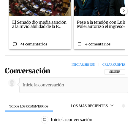
El Senado dio media sanción
Pese a la tensión con Lula,
a la Inviolabilidad de la P...
Milei autorizó el ingreso d...
41 comentarios
4 comentarios
INICIAR SESIÓN
|
CREAR CUENTA
Conversación
SIGA ESTA CON
SEGUIR
LOS MÁS RECIENTES
TODOS LOS COMENTARIOS
Todos los comentarios
Inicie la conversación