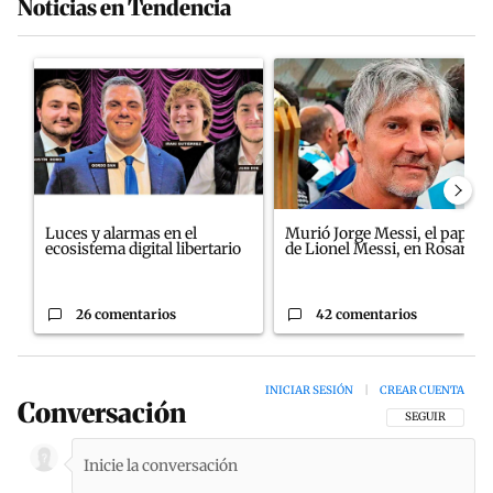
Noticias en Tendencia
Este listado muestra los artículos con más comentarios en los últim
Un artículo de tendencia con el título "Luces y alarmas en el ecos
Un artículo de tendencia con e
Luces y alarmas en el
Murió Jorge Messi, el papá
ecosistema digital libertario
de Lionel Messi, en Rosario
26 comentarios
42 comentarios
INICIAR SESIÓN
|
CREAR CUENTA
Conversación
SIGA ESTA CON
SEGUIR