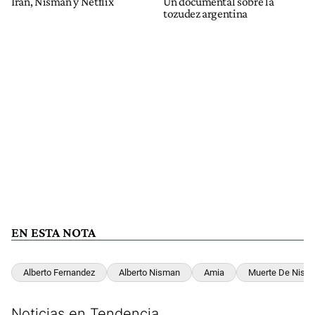
Irán, Nisman y Netflix
Un documental sobre la
tozudez argentina
EN ESTA NOTA
Alberto Fernandez
Alberto Nisman
Amia
Muerte De Nism
Noticias en Tendencia