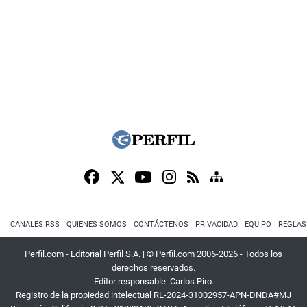
CANALES RSS
QUIENES SOMOS
CONTÁCTENOS
PRIVACIDAD
EQUIPO
REGLAS
Perfil.com - Editorial Perfil S.A.
| © Perfil.com 2006-2026 - Todos los
derechos reservados.
Editor responsable: Carlos Piro.
Registro de la propiedad intelectual RL-2024-31002957-APN-DNDA#MJ