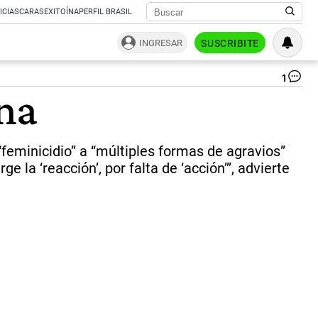
ICIAS
CARAS
EXITOÍNA
PERFIL BRASIL
INGRESAR
SUSCRIBITE
1
Cl
ina
Ber
y
Ri
Mo
“feminicidio” a “múltiples formas de agravios”
|
Ca
la ‘reacción’, por falta de ‘acción’”, advierte
we