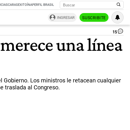
ICIAS
CARAS
EXITOÍNA
PERFIL BRASIL
INGRESAR
SUSCRIBITE
15
Ma
o merece una línea
Ad
en
LN
|
Ca
de
pan
 Gobierno. Los ministros le retacean cualquier
se traslada al Congreso.