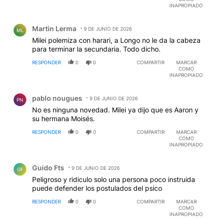
INAPROPIADO
Comentario de Martin Lerma.
Martin Lerma
9 DE JUNIO DE 2026
ML
Milei polemiza con harari, a Longo no le da la cabeza
para terminar la secundaria. Todo dicho.
RESPONDER
0
0
COMPARTIR
MARCAR
COMO
INAPROPIADO
Comentario de pablo nougues.
pablo nougues
9 DE JUNIO DE 2026
PN
No es ninguna novedad. Milei ya dijo que es Aaron y
su hermana Moisés.
RESPONDER
0
0
COMPARTIR
MARCAR
COMO
INAPROPIADO
Comentario de Guido Fts.
Guido Fts
9 DE JUNIO DE 2026
GF
Peligroso y ridiculo solo una persona poco instruida
puede defender los postulados del psico
RESPONDER
0
0
COMPARTIR
MARCAR
COMO
INAPROPIADO