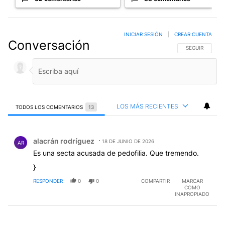
INICIAR SESIÓN
|
CREAR CUENTA
Conversación
SIGA ESTA CO
SEGUIR
LOS MÁS RECIENTES
TODOS LOS COMENTARIOS
13
Todos los comentarios
Comentario de alacrán rodríguez.
alacrán rodríguez
18 DE JUNIO DE 2026
AR
Es una secta acusada de pedofilia. Que tremendo.
}
RESPONDER
0
0
COMPARTIR
MARCAR
COMO
INAPROPIADO