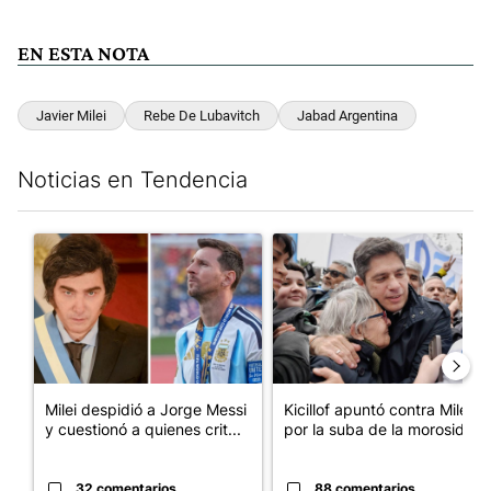
EN ESTA NOTA
Javier Milei
Rebe De Lubavitch
Jabad Argentina
Noticias en Tendencia
Este listado muestra los artículos con más comentarios en los últim
Un artículo de tendencia con el título "Milei despidió a Jorge 
Un artículo de tendencia con el
Milei despidió a Jorge Messi
Kicillof apuntó contra Milei
y cuestionó a quienes crit...
por la suba de la morosida...
32 comentarios
88 comentarios