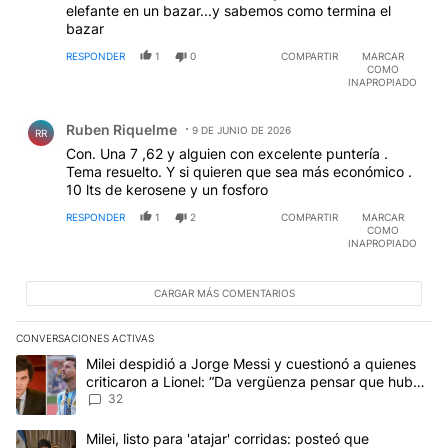
elefante en un bazar...y sabemos como termina el
bazar
RESPONDER
1
0
COMPARTIR
MARCAR
COMO
INAPROPIADO
Comentario de Ruben Riquelme.
Ruben Riquelme
9 DE JUNIO DE 2026
RR
Con. Una 7 ,62 y alguien con excelente puntería .
Tema resuelto. Y si quieren que sea más económico .
10 lts de kerosene y un fosforo
RESPONDER
1
2
COMPARTIR
MARCAR
COMO
INAPROPIADO
CARGAR MÁS COMENTARIOS
CONVERSACIONES ACTIVAS
Este listado muestra los artículos con más comentarios en los últim
Un artículo de tendencia con el título "Milei despidió a Jorge Mes
Milei despidió a Jorge Messi y cuestionó a quienes
criticaron a Lionel: “Da vergüenza pensar que hubo
anti-Messi”
32
Un artículo de tendencia con el título "Milei, listo para 'atajar' 
Milei, listo para 'atajar' corridas: posteó que