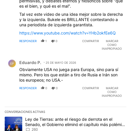
permisivas, y debates eternos y filosóficos sobre "qué
es el bien, y qué es el mal".
Tal vez este video de una idea mejor sobre la derecha
y la izquierda. Bukele es BRILLANTE contestando a
una periodista de izquierda garantista.
https://www.youtube.com/watch?v=YHb2okfEe6Q
RESPONDER
1
0
COMPARTIR
MARCAR
COMO
INAPROPIADO
Comentario de Eduardo P..
Eduardo P.
25 DE MAYO DE 2026
EP
Obviamente USA no juega para Europa, sino para sí
mismo. Pero los que están a tiro de Rusia e Irán son
los europeos; no USA.-
RESPONDER
0
0
COMPARTIR
MARCAR
COMO
INAPROPIADO
CONVERSACIONES ACTIVAS
Este listado muestra los artículos con más comentarios en los últim
Un artículo de tendencia con el título "Ley de Tierras: ante el ri
Ley de Tierras: ante el riesgo de derrota en el
Senado, el Gobierno eliminó el capítulo más polémico
del proyecto
260