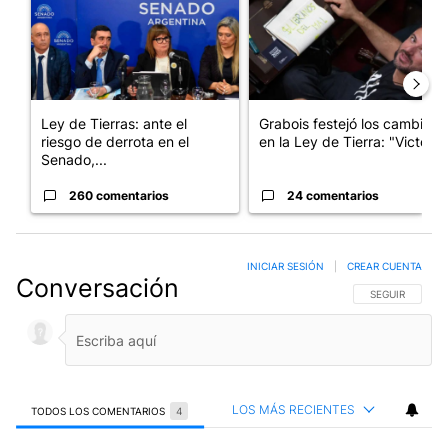
Ley de Tierras: ante el
Grabois festejó los cambios
riesgo de derrota en el
en la Ley de Tierra: "Victo...
Senado,...
260 comentarios
24 comentarios
INICIAR SESIÓN
|
CREAR CUENTA
Conversación
SIGA ESTA CO
SEGUIR
LOS MÁS RECIENTES
TODOS LOS COMENTARIOS
4
Todos los comentarios