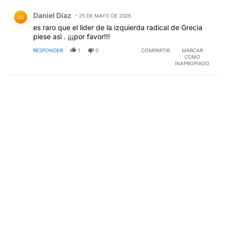
Comentario de Daniel Díaz.
Daniel Díaz
25 DE MAYO DE 2026
DD
es raro que el lider de la izquierda radical de Grecia
piese asì . ¡¡¡por favor!!!
RESPONDER
1
0
COMPARTIR
MARCAR
COMO
INAPROPIADO