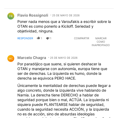
Comentario de Flavio Rossignoli.
Flavio Rossignoli
25 DE MAYO DE 2026
FR
Poner nada menos que a Varoufakis a escribir sobre la
OTAN es como ponerlo a Kiciloff. Seriedad y
objetividad, ninguna.
RESPONDER
1
1
COMPARTIR
MARCAR
COMO
INAPROPIADO
Comentario de Marcelo Chagra.
Marcelo Chagra
25 DE MAYO DE 2026
MC
Por paradójico que suene, si quieren deshacer la
OTAN y manejarse con autonomía, europa tiene que
ser de derechas. La izquierda es humo, donde la
derecha se equivoca PERO HACE.
Únicamente la mentalidad de derechas puede llegar a
algo concreto, donde la izquierda vive hablando de
Narnia. La derecha tiene DERECHO a hablar de
seguridad porque bien o mal, ACTÚA. La izquierda ni
siquiera puede PLANTEARSE hablar de seguridad,
cuando la seguridad necesita ACCIÓN, y la izquierda
no es de acción, sino de absurdas ideologías