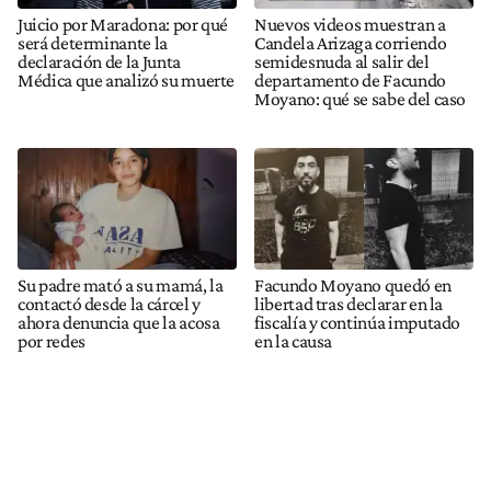
Juicio por Maradona: por qué
Nuevos videos muestran a
será determinante la
Candela Arizaga corriendo
declaración de la Junta
semidesnuda al salir del
Médica que analizó su muerte
departamento de Facundo
Moyano: qué se sabe del caso
Su padre mató a su mamá, la
Facundo Moyano quedó en
contactó desde la cárcel y
libertad tras declarar en la
ahora denuncia que la acosa
fiscalía y continúa imputado
por redes
en la causa