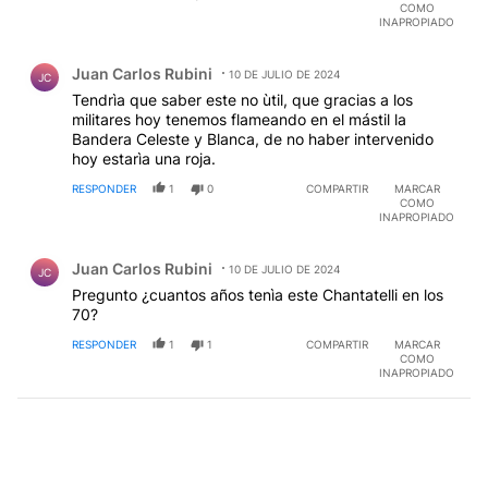
COMO
INAPROPIADO
Comentario de Juan Carlos Rubini.
Juan Carlos Rubini
10 DE JULIO DE 2024
JC
Tendrìa que saber este no ùtil, que gracias a los
militares hoy tenemos flameando en el mástil la
Bandera Celeste y Blanca, de no haber intervenido
hoy estarìa una roja.
RESPONDER
1
0
COMPARTIR
MARCAR
COMO
INAPROPIADO
Comentario de Juan Carlos Rubini.
Juan Carlos Rubini
10 DE JULIO DE 2024
JC
Pregunto ¿cuantos años tenìa este Chantatelli en los
70?
RESPONDER
1
1
COMPARTIR
MARCAR
COMO
INAPROPIADO