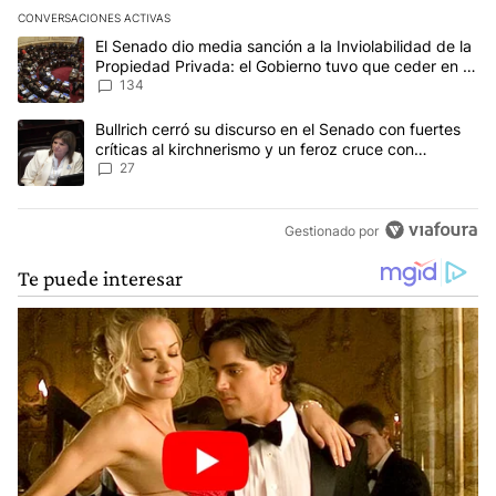
CONVERSACIONES ACTIVAS
Este listado muestra los artículos con más comentarios en los últim
Un artículo de tendencia con el título "El Senado dio media sanci
El Senado dio media sanción a la Inviolabilidad de la
Propiedad Privada: el Gobierno tuvo que ceder en la
Ley del Manejo del Fuego
134
Un artículo de tendencia con el título "Bullrich cerró su discurso e
Bullrich cerró su discurso en el Senado con fuertes
críticas al kirchnerismo y un feroz cruce con
Capitanich al que le gritó “¡cállate!”
27
Gestionado por