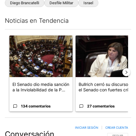
Diego Brancatelli
Desfile Militar
Israel
Noticias en Tendencia
Este listado muestra los artículos con más comentarios en los últim
Un artículo de tendencia con el título "El Senado dio media san
Un artículo de tendencia con el
El Senado dio media sanción
Bullrich cerró su discurso en
a la Inviolabilidad de la P...
el Senado con fuertes crí...
134 comentarios
27 comentarios
INICIAR SESIÓN
|
CREAR CUENTA
Conversación
SIGA ESTA CO
SEGUIR