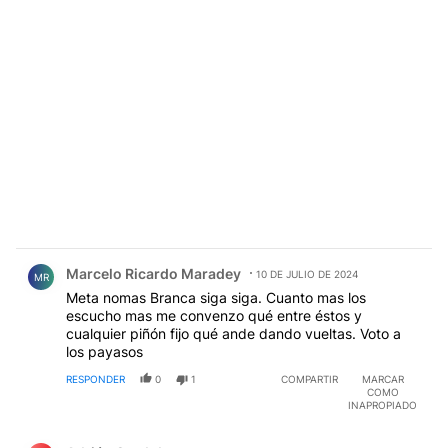
Comentario de Marcelo Ricardo Maradey.
Marcelo Ricardo Maradey
10 DE JULIO DE 2024
MR
Meta nomas Branca siga siga. Cuanto mas los
escucho mas me convenzo qué entre éstos y
cualquier piñón fijo qué ande dando vueltas. Voto a
los payasos
RESPONDER
0
1
COMPARTIR
MARCAR
COMO
INAPROPIADO
Comentario de Adrián Cordobes.