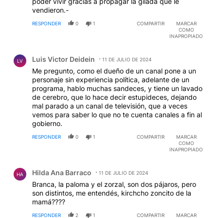
poder vivir gracias a propagar la gilada que le
vendieron.-
RESPONDER
0
1
COMPARTIR
MARCAR
COMO
INAPROPIADO
Comentario de Luis Victor Deidein.
Luis Victor Deidein
11 DE JULIO DE 2024
LV
Me pregunto, como el dueño de un canal pone a un
personaje sin experiencia política, adelante de un
programa, hablo muchas sandeces, y tiene un lavado
de cerebro, que lo hace decir estupideces, dejando
mal parado a un canal de televisión, que a veces
vemos para saber lo que no te cuenta canales a fin al
gobierno.
RESPONDER
0
1
COMPARTIR
MARCAR
COMO
INAPROPIADO
Comentario de Hilda Ana Barraco.
Hilda Ana Barraco
11 DE JULIO DE 2024
HA
Branca, la paloma y el zorzal, son dos pájaros, pero
son distintos, me entendés, kirchcho zoncito de la
mamá????
RESPONDER
2
1
COMPARTIR
MARCAR