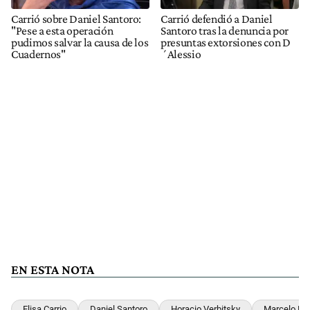
Carrió sobre Daniel Santoro:
Carrió defendió a Daniel
"Pese a esta operación
Santoro tras la denuncia por
pudimos salvar la causa de los
presuntas extorsiones con D
Cuadernos"
´Alessio
EN ESTA NOTA
Elisa Carrio
Daniel Santoro
Horacio Verbitsky
Marcelo D'A