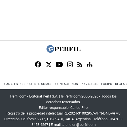
CANALES RSS
QUIENES SOMOS
CONTÁCTENOS
PRIVACIDAD
EQUIPO
REGLAS
Perfil.com - Editorial Perfil S.A.
| © Perfil.com 2006-2026 - Todos los
derechos reservados.
Editor responsable: Carlos Piro.
Registro de la propiedad intelectual RL-2024-31002957-APN-DNDA#MJ
Dirección:
California 2715
,
C1289ABI
,
CABA, Argentina
| Teléfono:
+54 9 11
3453 4567
| E-mail:
atencion@perfil.com