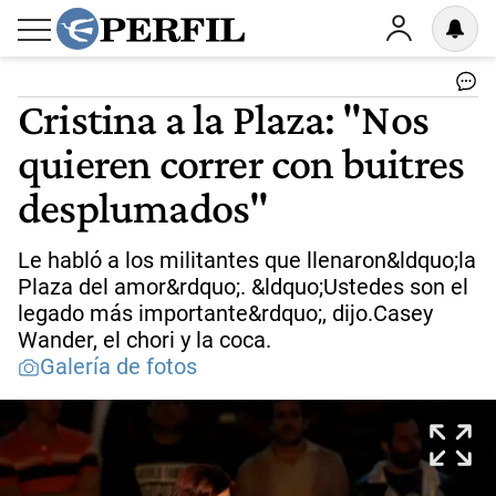
Cristina a la Plaza: "Nos
quieren correr con buitres
desplumados"
Le habló a los militantes que llenaron&ldquo;la
Plaza del amor&rdquo;. &ldquo;Ustedes son el
legado más importante&rdquo;, dijo.Casey
Wander, el chori y la coca.
Galería de fotos