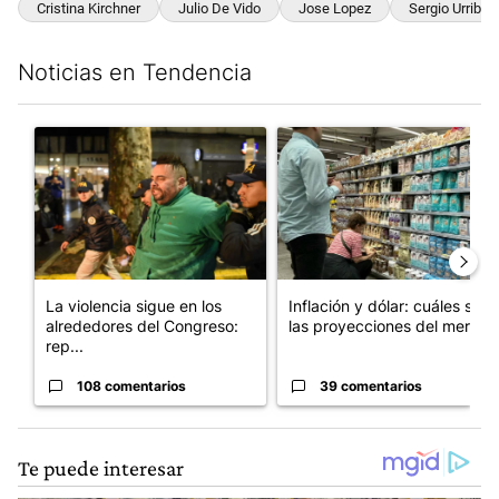
Cristina Kirchner
Julio De Vido
Jose Lopez
Sergio Urribarr
Noticias en Tendencia
Este listado muestra los artículos con más comentarios en los últim
Un artículo de tendencia con el título "La violencia sigue en l
Un artículo de tendencia con e
La violencia sigue en los
Inflación y dólar: cuáles son
alrededores del Congreso:
las proyecciones del merc...
rep...
108 comentarios
39 comentarios