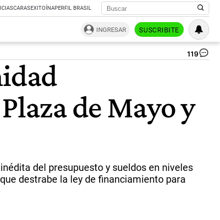
ICIAS
CARAS
EXITOÍNA
PERFIL BRASIL
INGRESAR
SUSCRIBITE
119
Ma
nidad
Fe
Uni
|
 Plaza de Mayo y
Pa
Cua
 inédita del presupuesto y sueldos en niveles
 que destrabe la ley de financiamiento para