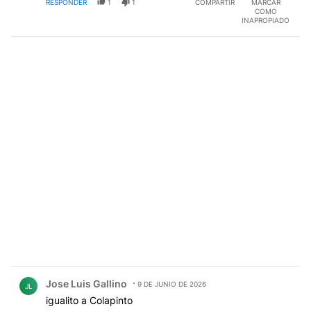
RESPONDER
1
1
COMPARTIR
MARCAR
COMO
INAPROPIADO
Comentario de Jose Luis Gallino.
Jose Luis Gallino
9 DE JUNIO DE 2026
JL
igualito a Colapinto