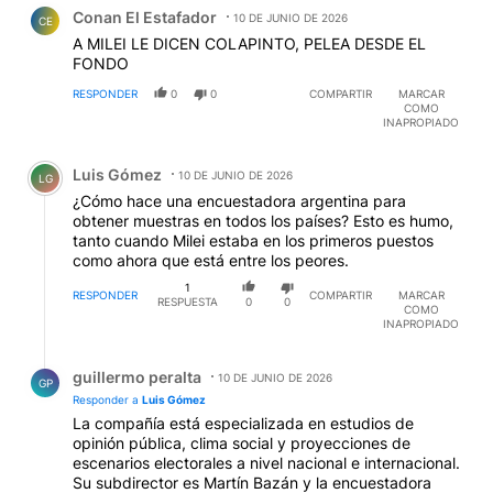
Comentario de Conan El Estafador.
Conan El Estafador
10 DE JUNIO DE 2026
CE
A MILEI LE DICEN COLAPINTO, PELEA DESDE EL
FONDO
RESPONDER
0
0
COMPARTIR
MARCAR
COMO
INAPROPIADO
Comentario de Luis Gómez.
Luis Gómez
10 DE JUNIO DE 2026
LG
¿Cómo hace una encuestadora argentina para
obtener muestras en todos los países? Esto es humo,
tanto cuando Milei estaba en los primeros puestos
como ahora que está entre los peores.
1
RESPONDER
COMPARTIR
MARCAR
RESPUESTA
0
0
COMO
INAPROPIADO
Respuesta de guillermo peralta.
guillermo peralta
10 DE JUNIO DE 2026
GP
Responder a
Luis Gómez
La compañía está especializada en estudios de
opinión pública, clima social y proyecciones de
escenarios electorales a nivel nacional e internacional.
Su subdirector es Martín Bazán y la encuestadora