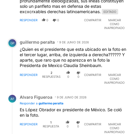
profundamente ideologizadas, sus lineas constituyen
solo un panfleto mas en defensa de estas
excxcrxables derechas latinoamericanas.
EDITADO
RESPONDER
0
0
COMPARTIR
MARCAR
COMO
INAPROPIADO
Comentario de guillermo peralta.
guillermo peralta
9 DE JUNIO DE 2026
GP
¿Quien es el presidente que esta ubicado en la foto en
el tercer lugar, arriba, de izquierda a derecha?????? Y
aparte, que raro que no aparezca en la foto la
Presidenta de Mexico Claudia Sheinbaum.
2
RESPONDER
COMPARTIR
MARCAR
RESPUESTAS
0
0
COMO
INAPROPIADO
Respuesta de Alvaro Figueroa.
Alvaro Figueroa
9 DE JUNIO DE 2026
AF
Responder a
guillermo peralta
Es López Obrador ex presidente de México. Se coló
en la foto.
1
RESPONDER
COMPARTIR
MARCAR
RESPUESTA
0
0
COMO
INAPROPIADO