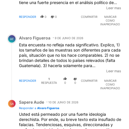
tiene una fuerte presencia en el análisis político de
Latinoamérica, siendo reconocida por sus rankings
Leer mas
mensuales de imagen de presidentes y alcaldes. ACA
RESPONDER
0
0
COMPARTIR
MARCAR
TENES LAS RESPUESTA
COMO
INAPROPIADO
Comentario de Alvaro Figueroa.
Alvaro Figueroa
9 DE JUNIO DE 2026
AF
Esta encuesta no refleja nada significativo. Explico, 1)
los tamaños de las muestras son diferentes para cada
país, situación que no los hace comparables. 2) no se
brindan detalles de todos lo países relevados (falta
Guatemala). 3) hacerla solamente para
"Latinoamérica" promueve sesgos ideológicos que se
Leer mas
magnifican al incluir a países muy poblados donde
1
gobiernan izquierdistas (casos México y Brasil). En
RESPONDER
COMPARTIR
MARCAR
RESPUESTA
0
0
COMO
definitiva, Perfil muestra "una mejora" de Milei para
INAPROPIADO
evidenciar realmente que está entre entre "los
peores". Un mamarracho.
Respuesta de Sapere Aude.
Sapere Aude
10 DE JUNIO DE 2026
SA
Responder a
Alvaro Figueroa
Usted está permeado por una fuerte ideologia
derechista. Por ende, su breve texto esta insuflado de
falacias. Tendenciosas, esquivas, direccionadas y