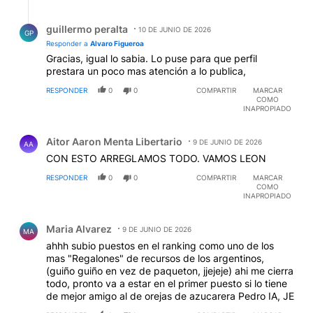
Respuesta de guillermo peralta.
guillermo peralta
10 DE JUNIO DE 2026
GP
Responder a
Alvaro Figueroa
Gracias, igual lo sabia. Lo puse para que perfil
prestara un poco mas atención a lo publica,
RESPONDER
0
0
COMPARTIR
MARCAR
COMO
INAPROPIADO
Comentario de Aitor Aaron Menta Libertario.
Aitor Aaron Menta Libertario
9 DE JUNIO DE 2026
AA
CON ESTO ARREGLAMOS TODO. VAMOS LEON
RESPONDER
0
0
COMPARTIR
MARCAR
COMO
INAPROPIADO
Comentario de Maria Alvarez.
Maria Alvarez
9 DE JUNIO DE 2026
MA
ahhh subio puestos en el ranking como uno de los
mas "Regalones" de recursos de los argentinos,
(guiño guiño en vez de paqueton, jjejeje) ahi me cierra
todo, pronto va a estar en el primer puesto si lo tiene
de mejor amigo al de orejas de azucarera Pedro IA, JE