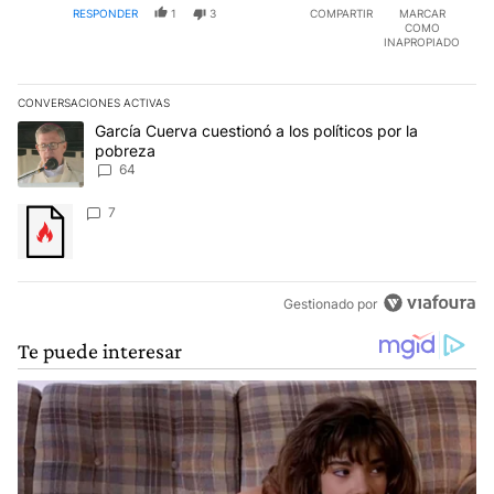
RESPONDER
1
3
COMPARTIR
MARCAR
COMO
INAPROPIADO
CONVERSACIONES ACTIVAS
Este listado muestra los artículos con más comentarios en los últim
Un artículo de tendencia con el título "García Cuerva cuestionó a 
García Cuerva cuestionó a los políticos por la
pobreza
64
Un artículo de tendencia con el título "" con 7 comentarios.
7
Gestionado por