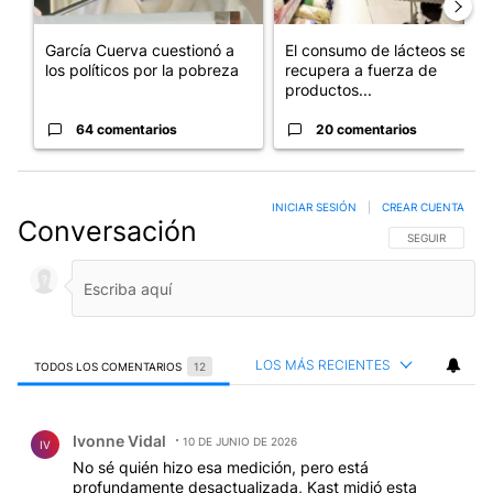
García Cuerva cuestionó a
El consumo de lácteos se
los políticos por la pobreza
recupera a fuerza de
productos...
64 comentarios
20 comentarios
INICIAR SESIÓN
|
CREAR CUENTA
Conversación
SIGA ESTA CO
SEGUIR
LOS MÁS RECIENTES
TODOS LOS COMENTARIOS
12
Todos los comentarios
Comentario de Ivonne Vidal.
Ivonne Vidal
10 DE JUNIO DE 2026
IV
No sé quién hizo esa medición, pero está
profundamente desactualizada, Kast midió esta