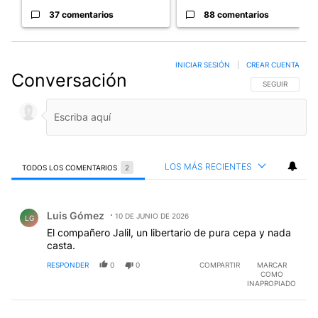
37 comentarios
88 comentarios
INICIAR SESIÓN
|
CREAR CUENTA
Conversación
SIGA ESTA CO
SEGUIR
LOS MÁS RECIENTES
TODOS LOS COMENTARIOS
2
Todos los comentarios
Comentario de Luis Gómez.
Luis Gómez
10 DE JUNIO DE 2026
LG
El compañero Jalil, un libertario de pura cepa y nada
casta.
RESPONDER
0
0
COMPARTIR
MARCAR
COMO
INAPROPIADO