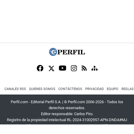
CANALES RSS
QUIENES SOMOS
CONTÁCTENOS
PRIVACIDAD
EQUIPO
REGLAS
Perfil.com - Editorial Perfil S.A.
| © Perfil.com 2006-2026 - Todos los
derechos reservados.
Editor responsable: Carlos Piro.
Registro de la propiedad intelectual RL-2024-31002957-APN-DNDA#MJ
Dirección:
California 2715
,
C1289ABI
,
CABA, Argentina
| Teléfono:
+54 9 11
3453 4567
| E-mail:
atencion@perfil.com