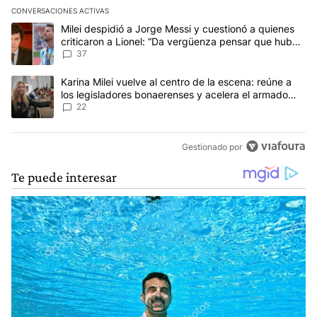
CONVERSACIONES ACTIVAS
Este listado muestra los artículos con más comentarios en los últim
Un artículo de tendencia con el título "Milei despidió a Jorge Mes
Milei despidió a Jorge Messi y cuestionó a quienes
criticaron a Lionel: “Da vergüenza pensar que hubo
anti-Messi”
37
Un artículo de tendencia con el título "Karina Milei vuelve al cen
Karina Milei vuelve al centro de la escena: reúne a
los legisladores bonaerenses y acelera el armado
para 2027
22
Gestionado por