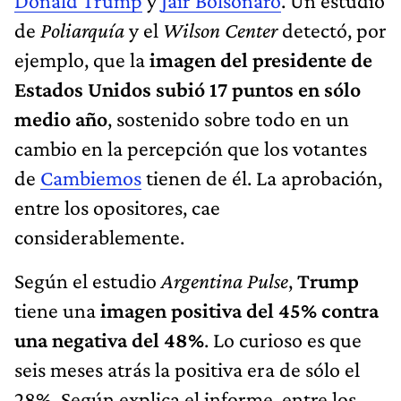
Donald Trump
y
Jair Bolsonaro
. Un estudio
de
Poliarquía
y el
Wilson Center
detectó, por
ejemplo, que la
imagen del presidente de
Estados Unidos subió 17 puntos en sólo
medio año
, sostenido sobre todo en un
cambio en la percepción que los votantes
de
Cambiemos
tienen de él. La aprobación,
entre los opositores, cae
considerablemente.
Según el estudio
Argentina Pulse
,
Trump
tiene una
imagen positiva del 45% contra
una negativa del 48%
. Lo curioso es que
seis meses atrás la positiva era de sólo el
28%. Según explica el informe, entre los