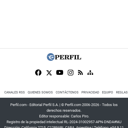
CANALES RSS
QUIENES SOMOS
CONTÁCTENOS
PRIVACIDAD
EQUIPO
REGLAS
Perfil.com - Editorial Perfil S.A.
| © Perfil.com 2006-2026 - Todos los
derechos reservados.
Editor responsable: Carlos Piro.
Registro de la propiedad intelectual RL-2024-31002957-APN-DNDA#MJ
Dirección:
California 2715
,
C1289ABI
,
CABA, Argentina
| Teléfono:
+54 9 11