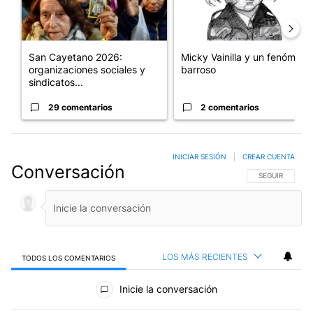
San Cayetano 2026:
Micky Vainilla y un fenómeno
organizaciones sociales y
barroso
sindicatos...
29 comentarios
2 comentarios
INICIAR SESIÓN
|
CREAR CUENTA
Conversación
SIGA ESTA CO
SEGUIR
LOS MÁS RECIENTES
TODOS LOS COMENTARIOS
Todos los comentarios
Inicie la conversación