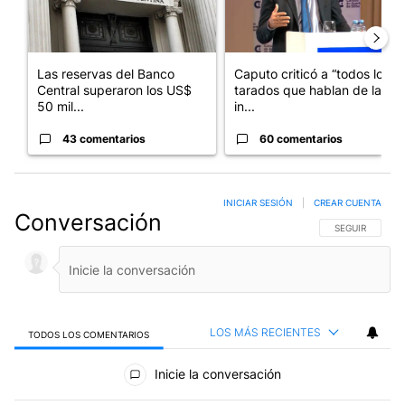
Las reservas del Banco
Caputo criticó a “todos los
Central superaron los US$
tarados que hablan de la
50 mil...
in...
43 comentarios
60 comentarios
INICIAR SESIÓN
|
CREAR CUENTA
Conversación
SIGA ESTA CO
SEGUIR
LOS MÁS RECIENTES
TODOS LOS COMENTARIOS
Todos los comentarios
Inicie la conversación