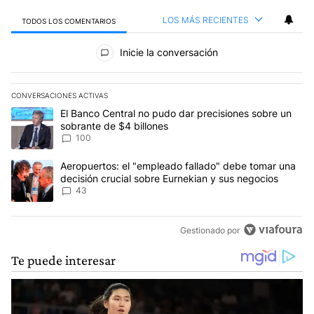
LOS MÁS RECIENTES
TODOS LOS COMENTARIOS
Todos los comentarios
Inicie la conversación
CONVERSACIONES ACTIVAS
Este listado muestra los artículos con más comentarios en los últim
Un artículo de tendencia con el título "El Banco Central no pudo 
El Banco Central no pudo dar precisiones sobre un
sobrante de $4 billones
100
Un artículo de tendencia con el título "Aeropuertos: el "empleado
Aeropuertos: el "empleado fallado" debe tomar una
decisión crucial sobre Eurnekian y sus negocios
43
Gestionado por