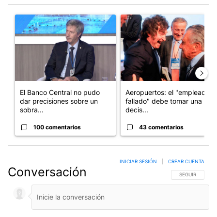
Este listado muestra los artículos con más comentarios en los últim
Un artículo de tendencia con el título "El Banco Central no pud
Un artículo de tendencia con e
El Banco Central no pudo
Aeropuertos: el "empleado
dar precisiones sobre un
fallado" debe tomar una
sobra...
decis...
100 comentarios
43 comentarios
INICIAR SESIÓN
|
CREAR CUENTA
Conversación
SIGA ESTA CO
SEGUIR