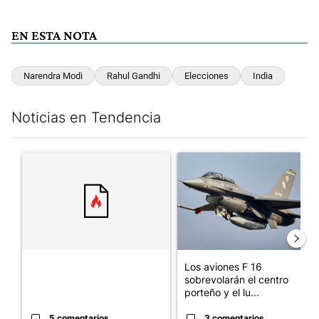
EN ESTA NOTA
Narendra Modi
Rahul Gandhi
Elecciones
India
Noticias en Tendencia
Este listado muestra los artículos con más comentarios en los últim
Un artículo de tendencia con el título "" con 5 comentarios.
Un artículo de tendencia con e
Los aviones F 16
sobrevolarán el centro
porteño y el lu...
5 comentarios
3 comentarios