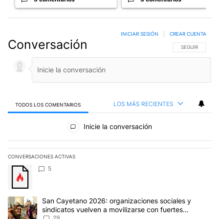
INICIAR SESIÓN
|
CREAR CUENTA
Conversación
SIGA ESTA CO
SEGUIR
LOS MÁS RECIENTES
TODOS LOS COMENTARIOS
Todos los comentarios
Inicie la conversación
CONVERSACIONES ACTIVAS
Este listado muestra los artículos con más comentarios en los últim
Un artículo de tendencia con el título "" con 5 comentarios.
5
Un artículo de tendencia con el título "San Cayetano 2026: organi
San Cayetano 2026: organizaciones sociales y
sindicatos vuelven a movilizarse con fuertes
reclamos al Gobierno
29