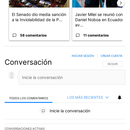
El Senado dio media sanción
Javier Milei se reunió con
a la Inviolabilidad de la P...
Daniel Noboa en Ecuador y
av...
58 comentarios
11 comentarios
INICIAR SESIÓN
|
CREAR CUENTA
Conversación
SIGA ESTA CO
SEGUIR
LOS MÁS RECIENTES
TODOS LOS COMENTARIOS
Todos los comentarios
Inicie la conversación
CONVERSACIONES ACTIVAS