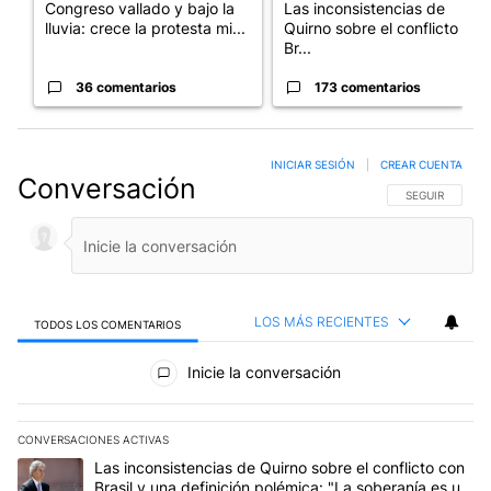
Congreso vallado y bajo la
Las inconsistencias de
lluvia: crece la protesta mi...
Quirno sobre el conflicto con
Br...
36 comentarios
173 comentarios
INICIAR SESIÓN
|
CREAR CUENTA
Conversación
SIGA ESTA CO
SEGUIR
LOS MÁS RECIENTES
TODOS LOS COMENTARIOS
Todos los comentarios
Inicie la conversación
CONVERSACIONES ACTIVAS
Este listado muestra los artículos con más comentarios en los últim
Un artículo de tendencia con el título "Las inconsistencias de Qui
Las inconsistencias de Quirno sobre el conflicto con
Brasil y una definición polémica: "La soberanía es un