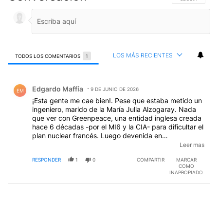
LOS MÁS RECIENTES
TODOS LOS COMENTARIOS
1
Todos los comentarios
Comentario de Edgardo Maffía.
Edgardo Maffía
9 DE JUNIO DE 2026
EM
¡Esta gente me cae bien!. Pese que estaba metido un
ingeniero, marido de la María Julia Alzogaray. Nada
que ver con Greenpeace, una entidad inglesa creada
hace 6 décadas -por el MI6 y la CIA- para dificultar el
plan nuclear francés. Luego devenida en
extorsionadora de empresas (Con más de 40
Leer mas
directivos detenidos) y después movida a la defensa
RESPONDER
1
0
COMPARTIR
MARCAR
de cualquier causa 'noble', para sacarle poco dinero,
COMO
pero a muchos perejiles.
INAPROPIADO