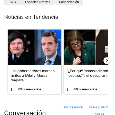
FVSA
Especies Nativas
Conservación
Noticias en Tendencia
Este listado muestra los artículos con más comentarios en los últim
Un artículo de tendencia con el título "Los gobernadores marcan
Un artículo de tendencia con e
Los gobernadores marcan
"¿Por qué 'nonoslodieron' a
límites a Milei y Massa
nosotros?": el desopilante ...
reapare...
43 comentarios
40 comentarios
INICIAR SESIÓN
|
CREAR CUENTA
Conversación
SIGA ESTA CO
SEGUIR