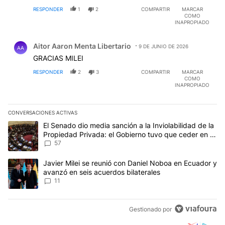
RESPONDER
1
2
COMPARTIR
MARCAR
COMO
INAPROPIADO
Comentario de Aitor Aaron Menta Libertario.
Aitor Aaron Menta Libertario
9 DE JUNIO DE 2026
AA
GRACIAS MILEI
RESPONDER
2
3
COMPARTIR
MARCAR
COMO
INAPROPIADO
CONVERSACIONES ACTIVAS
Este listado muestra los artículos con más comentarios en los últim
Un artículo de tendencia con el título "El Senado dio media sanci
El Senado dio media sanción a la Inviolabilidad de la
Propiedad Privada: el Gobierno tuvo que ceder en la
Ley del Manejo del Fuego
57
Un artículo de tendencia con el título "Javier Milei se reunió con
Javier Milei se reunió con Daniel Noboa en Ecuador y
avanzó en seis acuerdos bilaterales
11
Gestionado por