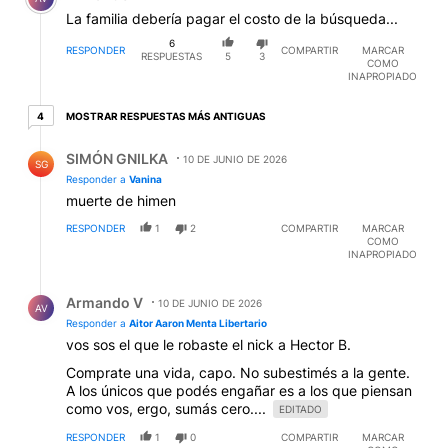
La familia debería pagar el costo de la búsqueda...
6
RESPONDER
COMPARTIR
MARCAR
RESPUESTAS
5
3
COMO
INAPROPIADO
4 respuestas más antiguas
MOSTRAR RESPUESTAS MÁS ANTIGUAS
4
Respuesta de SIMÓN GNILKA.
SIMÓN GNILKA
10 DE JUNIO DE 2026
SG
Responder a
Vanina
muerte de himen
RESPONDER
1
2
COMPARTIR
MARCAR
COMO
INAPROPIADO
Respuesta de Armando V.
Armando V
10 DE JUNIO DE 2026
AV
Responder a
Aitor Aaron Menta Libertario
vos sos el que le robaste el nick a Hector B.
Comprate una vida, capo. No subestimés a la gente.
A los únicos que podés engañar es a los que piensan
como vos, ergo, sumás cero....
EDITADO
RESPONDER
1
0
COMPARTIR
MARCAR