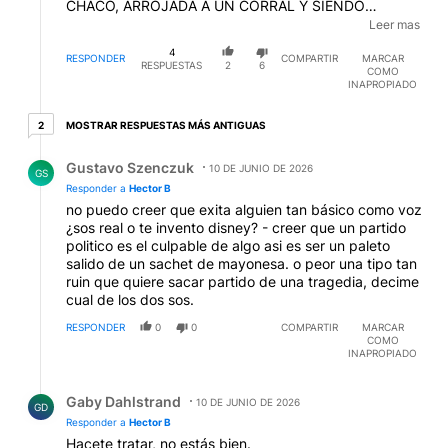
CHACO, ARROJADA A UN CORRAL Y SIENDO
ALIMENTO DE LOS ANIMALES, O LA SOBRINA DE
Leer mas
SANGRE DE ALPEROVICH, QUE NO PODIA CREER
4
QUE ERA SU TIO EL QUE SE LE TIRABA ENCIMA... O
RESPONDER
COMPARTIR
MARCAR
RESPUESTAS
2
6
COMO
BRIEGER, EXHIBICIONISTA EN ATC EN EL STAFF DE
INAPROPIADO
PERIODISTAS MUJERES, Y TANTAS MAS...
REMONTANDO INCLUSO A LA POBRE MARIA
2 respuestas más antiguas
MOSTRAR RESPUESTAS MÁS ANTIGUAS
2
SOLEDAD MORALES, ANIQUILADA POR LOS
"NENES" DE LOS PERONISTAS DE AQUELLOS
Respuesta de Gustavo Szenczuk.
Gustavo Szenczuk
TIEMPOS... POR SUERTE, ESTA PIBA NO SE CRUZO
10 DE JUNIO DE 2026
GS
CON UN KIRCH0
Responder a
Hector B
no puedo creer que exita alguien tan básico como voz
¿sos real o te invento disney? - creer que un partido
politico es el culpable de algo asi es ser un paleto
salido de un sachet de mayonesa. o peor una tipo tan
ruin que quiere sacar partido de una tragedia, decime
cual de los dos sos.
RESPONDER
0
0
COMPARTIR
MARCAR
COMO
INAPROPIADO
Respuesta de Gaby Dahlstrand.
Gaby Dahlstrand
10 DE JUNIO DE 2026
GD
Responder a
Hector B
Hacete tratar, no estás bien.