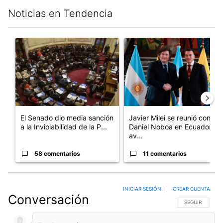
Noticias en Tendencia
Este listado muestra los artículos con más comentarios en los últim
Un artículo de tendencia con el título "El Senado dio media san
Un artículo de tendencia con e
El Senado dio media sanción
Javier Milei se reunió con
a la Inviolabilidad de la P...
Daniel Noboa en Ecuador y
av...
58 comentarios
11 comentarios
INICIAR SESIÓN
|
CREAR CUENTA
Conversación
SIGA ESTA CO
SEGUIR