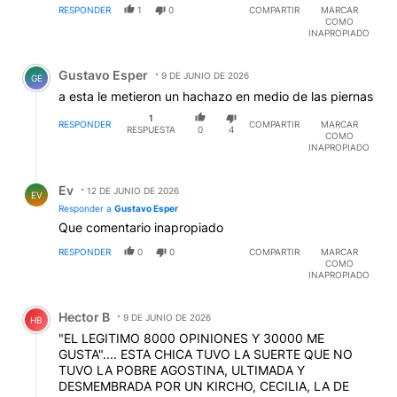
RESPONDER
1
0
COMPARTIR
MARCAR
COMO
INAPROPIADO
Comentario de Gustavo Esper.
Gustavo Esper
9 DE JUNIO DE 2026
GE
a esta le metieron un hachazo en medio de las piernas
1
RESPONDER
COMPARTIR
MARCAR
RESPUESTA
0
4
COMO
INAPROPIADO
Respuesta de Ev .
Ev
12 DE JUNIO DE 2026
EV
Responder a
Gustavo Esper
Que comentario inapropiado
RESPONDER
0
0
COMPARTIR
MARCAR
COMO
INAPROPIADO
Comentario de Hector B.
Hector B
9 DE JUNIO DE 2026
HB
"EL LEGITIMO 8000 OPINIONES Y 30000 ME
GUSTA".... ESTA CHICA TUVO LA SUERTE QUE NO
TUVO LA POBRE AGOSTINA, ULTIMADA Y
DESMEMBRADA POR UN KIRCHO, CECILIA, LA DE