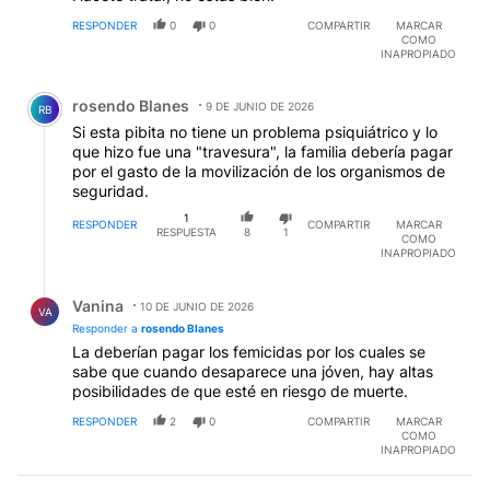
RESPONDER
0
0
COMPARTIR
MARCAR
COMO
INAPROPIADO
Comentario de rosendo Blanes.
rosendo Blanes
9 DE JUNIO DE 2026
RB
Si esta pibita no tiene un problema psiquiátrico y lo
que hizo fue una "travesura", la familia debería pagar
por el gasto de la movilización de los organismos de
seguridad.
1
RESPONDER
COMPARTIR
MARCAR
RESPUESTA
8
1
COMO
INAPROPIADO
Respuesta de Vanina .
Vanina
10 DE JUNIO DE 2026
VA
Responder a
rosendo Blanes
La deberían pagar los femicidas por los cuales se
sabe que cuando desaparece una jóven, hay altas
posibilidades de que esté en riesgo de muerte.
RESPONDER
2
0
COMPARTIR
MARCAR
COMO
INAPROPIADO