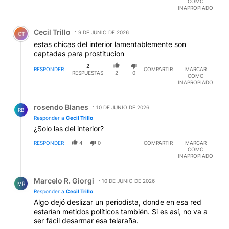
COMO
INAPROPIADO
Comentario de Cecil Trillo.
Cecil Trillo
9 DE JUNIO DE 2026
CT
estas chicas del interior lamentablemente son
captadas para prostitucion
2
RESPONDER
COMPARTIR
MARCAR
RESPUESTAS
2
0
COMO
INAPROPIADO
Respuesta de rosendo Blanes.
rosendo Blanes
10 DE JUNIO DE 2026
RB
Responder a
Cecil Trillo
¿Solo las del interior?
RESPONDER
4
0
COMPARTIR
MARCAR
COMO
INAPROPIADO
Respuesta de Marcelo R. Giorgi.
Marcelo R. Giorgi
10 DE JUNIO DE 2026
MR
Responder a
Cecil Trillo
Algo dejó deslizar un periodista, donde en esa red
estarían metidos políticos también. Si es así, no va a
ser fácil desarmar esa telaraña.