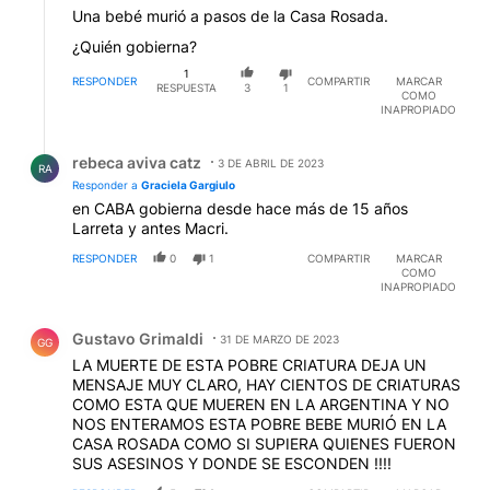
Una bebé murió a pasos de la Casa Rosada.
¿Quién gobierna?
1
RESPONDER
COMPARTIR
MARCAR
RESPUESTA
3
1
COMO
INAPROPIADO
Respuesta de rebeca aviva catz.
rebeca aviva catz
3 DE ABRIL DE 2023
RA
Responder a
Graciela Gargiulo
en CABA gobierna desde hace más de 15 años
Larreta y antes Macri.
RESPONDER
0
1
COMPARTIR
MARCAR
COMO
INAPROPIADO
Comentario de Gustavo Grimaldi.
Gustavo Grimaldi
31 DE MARZO DE 2023
GG
LA MUERTE DE ESTA POBRE CRIATURA DEJA UN
MENSAJE MUY CLARO, HAY CIENTOS DE CRIATURAS
COMO ESTA QUE MUEREN EN LA ARGENTINA Y NO
NOS ENTERAMOS ESTA POBRE BEBE MURIÓ EN LA
CASA ROSADA COMO SI SUPIERA QUIENES FUERON
SUS ASESINOS Y DONDE SE ESCONDEN !!!!