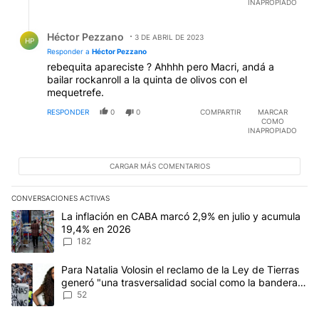
INAPROPIADO
Respuesta de Héctor Pezzano.
Héctor Pezzano
3 DE ABRIL DE 2023
HP
Responder a
Héctor Pezzano
rebequita apareciste ? Ahhhh pero Macri, andá a
bailar rockanroll a la quinta de olivos con el
mequetrefe.
RESPONDER
0
0
COMPARTIR
MARCAR
COMO
INAPROPIADO
CARGAR MÁS COMENTARIOS
CONVERSACIONES ACTIVAS
Este listado muestra los artículos con más comentarios en los últim
Un artículo de tendencia con el título "La inflación en CABA marc
La inflación en CABA marcó 2,9% en julio y acumula
19,4% en 2026
182
Un artículo de tendencia con el título "Para Natalia Volosin el re
Para Natalia Volosin el reclamo de la Ley de Tierras
generó "una trasversalidad social como la bandera
de Malvinas"
52