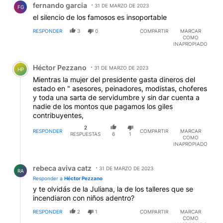
fernando garcia
31 DE MARZO DE 2023
FG
el silencio de los famosos es insoportable
RESPONDER
3
0
COMPARTIR
MARCAR
COMO
INAPROPIADO
Comentario de Héctor Pezzano.
Héctor Pezzano
31 DE MARZO DE 2023
HP
Mientras la mujer del presidente gasta dineros del
estado en " asesores, peinadores, modistas, choferes
y toda una sarta de servidumbre y sin dar cuenta a
nadie de los montos que pagamos los giles
contribuyentes,
2
RESPONDER
COMPARTIR
MARCAR
RESPUESTAS
6
1
COMO
INAPROPIADO
Respuesta de rebeca aviva catz.
rebeca aviva catz
31 DE MARZO DE 2023
RA
Responder a
Héctor Pezzano
y te olvidás de la Juliana, la de los talleres que se
incendiaron con niños adentro?
RESPONDER
2
1
COMPARTIR
MARCAR
COMO