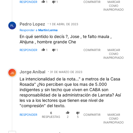
RESPONDER
1
1
COMPARTIR
MARCAR
COMO
INAPROPIADO
Respuesta de Pedro Lopez.
Pedro Lopez
1 DE ABRIL DE 2023
PL
Responder a
Martin Lerma
En qué sentido lo decís ?, Jose , te falto maula ,
Ahijuna , hombre grande Che
RESPONDER
1
1
COMPARTIR
MARCAR
COMO
INAPROPIADO
Comentario de Jorge Aníbal.
Jorge Aníbal
31 DE MARZO DE 2023
JA
La intencionalidad de la nota..." a metros de la Casa
Rosada" ¿No perciben que los mas de 5.000
indigentes y sin techo que viven en CABA son
responsabilidad de la administración de Larrata? Así
les va a los lectores que tienen ese nivel de
"compresión" del texto.
6
RESPONDER
COMPARTIR
MARCAR
RESPUESTAS
2
5
COMO
INAPROPIADO