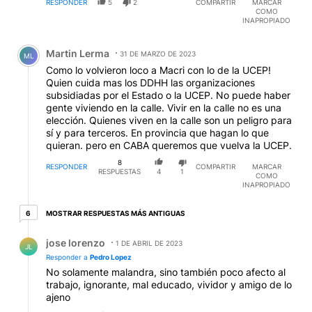
RESPONDER
5
2
COMPARTIR
MARCAR
COMO
INAPROPIADO
Comentario de Martin Lerma.
Martin Lerma
31 DE MARZO DE 2023
ML
Como lo volvieron loco a Macri con lo de la UCEP!
Quien cuida mas los DDHH las organizaciones
subsidiadas por el Estado o la UCEP. No puede haber
gente viviendo en la calle. Vivir en la calle no es una
elección. Quienes viven en la calle son un peligro para
sí y para terceros. En provincia que hagan lo que
quieran. pero en CABA queremos que vuelva la UCEP.
8
RESPONDER
COMPARTIR
MARCAR
RESPUESTAS
4
1
COMO
INAPROPIADO
6 respuestas más antiguas
MOSTRAR RESPUESTAS MÁS ANTIGUAS
6
Respuesta de jose lorenzo.
jose lorenzo
1 DE ABRIL DE 2023
JL
Responder a
Pedro Lopez
No solamente malandra, sino también poco afecto al
trabajo, ignorante, mal educado, vividor y amigo de lo
ajeno