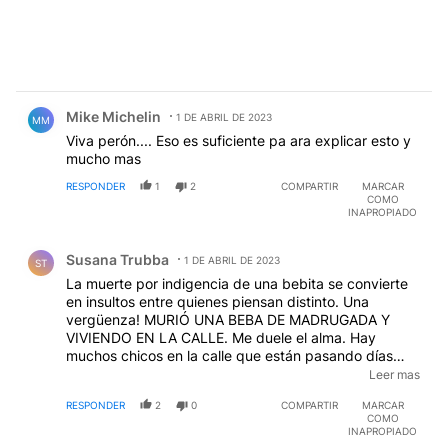
Comentario de Mike Michelin.
Mike Michelin
1 DE ABRIL DE 2023
MM
Viva perón.... Eso es suficiente pa ara explicar esto y
mucho mas
RESPONDER
1
2
COMPARTIR
MARCAR
COMO
INAPROPIADO
Comentario de Susana Trubba.
Susana Trubba
1 DE ABRIL DE 2023
ST
La muerte por indigencia de una bebita se convierte
en insultos entre quienes piensan distinto. Una
vergüenza! MURIÓ UNA BEBA DE MADRUGADA Y
VIVIENDO EN LA CALLE. Me duele el alma. Hay
muchos chicos en la calle que están pasando días
horribles. Y EL ESTADO? ( Nacional,
Leer mas
provincial,municipal ) ROSQUEANDO A VER QUIEN SE
RESPONDER
2
0
COMPARTIR
MARCAR
QUEDA CON LA TORTA. PEOR QUE ANIMALES
COMO
INAPROPIADO