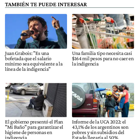
TAMBIÉN TE PUEDE INTERESAR
Juan Grabois: "Es una
Una familia tipo necesita casi
bofetada que el salario
$164 mil pesos para no caer en
mínimo sea equivalente a la
la indigencia
línea de la indigencia"
El gobierno presentó el Plan
Informe de la UCA 2022: el
"Mi Baño" para garantizar el
43,1% de los argentinos son
higiene de personas en
pobres y sin subsidios del
indigencia
Estado llegaría al 50%