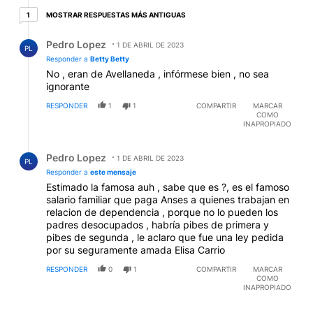
vida amorosa, con cuidados, amor, alimentación....Los
1 respuesta más antiguas
MOSTRAR RESPUESTAS MÁS ANTIGUAS
1
indigentes no deben tener hijos, qué primero
aprendan a trabajar, o curar sus enfermedes
Respuesta de Pedro Lopez.
Pedro Lopez
psiquiátricas, qué acepten ayuda....no se puede traer
1 DE ABRIL DE 2023
PL
hijos al mundo y que sean castigados desde la cuna,
Responder a
Betty Betty
porque es así...estar en brazos de niñas/madre que
No , eran de Avellaneda , infórmese bien , no sea
mendigan en los subtes, o en la calle...samarreados
ignorante
de brazo en brazo porque pedir con un bebé en
RESPONDER
1
1
COMPARTIR
MARCAR
brazos impacta más...En esta no culpen a Larreta
COMO
INAPROPIADO
Respuesta de Pedro Lopez.
Pedro Lopez
1 DE ABRIL DE 2023
PL
Responder a
este mensaje
Estimado la famosa auh , sabe que es ?, es el famoso
salario familiar que paga Anses a quienes trabajan en
relacion de dependencia , porque no lo pueden los
padres desocupados , habría pibes de primera y
pibes de segunda , le aclaro que fue una ley pedida
por su seguramente amada Elisa Carrio
RESPONDER
0
1
COMPARTIR
MARCAR
COMO
INAPROPIADO
Comentario de fernando garcia.