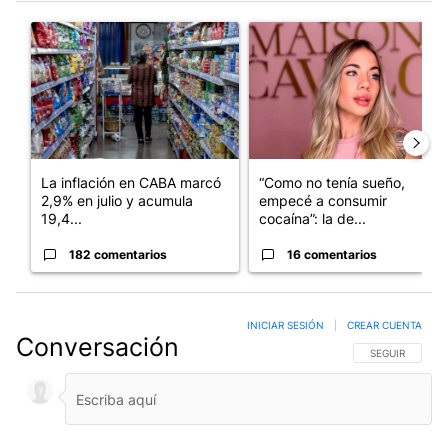
Este listado muestra los artículos con más comentarios en los últim
Un artículo de tendencia con el título "La inflación en CABA m
Un artículo de tendencia con e
La inflación en CABA marcó
“Como no tenía sueño,
2,9% en julio y acumula
empecé a consumir
19,4...
cocaína”: la de...
182 comentarios
16 comentarios
INICIAR SESIÓN
|
CREAR CUENTA
Conversación
SIGA ESTA CO
SEGUIR