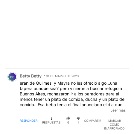
Comentario de Betty Betty.
Betty Betty
31 DE MARZO DE 2023
BB
eran de Quilmes, y Mayra no les ofreció algo...una
tapera aunque sea? pero vinieron a buscar refugio a
Buenos Aires, rechazaron ir a los paradores para al
menos tener un plato de comida, ducha y un plato de
comida...Esa beba tenía el final anunciado el día que
nació (hay una beba melliza)..dormir a la interperie a
Leer mas
merced del calor, infecciones por la suciedad,
3
mosquitos...pobre angel...vida cortita y
RESPONDER
COMPARTIR
MARCAR
RESPUESTAS
6
1
COMO
sufrida..Espero que tu hermanita corra mejor
INAPROPIADO
suerte...ser dada en adopción a seres que le den una