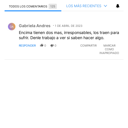
LOS MÁS RECIENTES
TODOS LOS COMENTARIOS
125
Todos los comentarios
Comentario de Gabriela Andres.
Gabriela Andres
1 DE ABRIL DE 2023
GA
Encima tienen dos mas, irresponsables, los traen para
sufrir. Denle trabajo a ver si saben hacer algo.
RESPONDER
0
0
COMPARTIR
MARCAR
COMO
INAPROPIADO