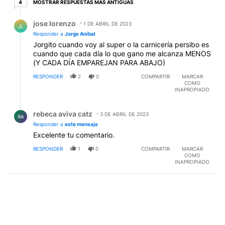
4 respuestas más antiguas
MOSTRAR RESPUESTAS MÁS ANTIGUAS
4
Respuesta de jose lorenzo.
jose lorenzo
1 DE ABRIL DE 2023
JL
Responder a
Jorge Aníbal
Jorgito cuando voy al super o la carnicería persibo es
cuando que cada día lo que gano me alcanza MENOS
(Y CADA DÍA EMPAREJAN PARA ABAJO)
RESPONDER
2
0
COMPARTIR
MARCAR
COMO
INAPROPIADO
Respuesta de rebeca aviva catz.
rebeca aviva catz
3 DE ABRIL DE 2023
RA
Responder a
este mensaje
Excelente tu comentario.
RESPONDER
1
0
COMPARTIR
MARCAR
COMO
INAPROPIADO