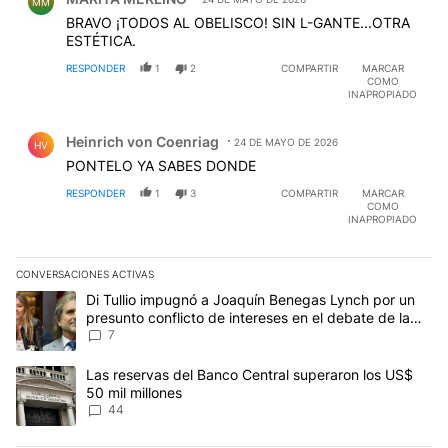
MM
BRAVO ¡TODOS AL OBELISCO! SIN L-GANTE...OTRA
ESTÉTICA.
RESPONDER
1
2
COMPARTIR
MARCAR
COMO
INAPROPIADO
Comentario de Heinrich von Coenriag.
Heinrich von Coenriag
24 DE MAYO DE 2026
HV
PONTELO YA SABES DONDE
RESPONDER
1
3
COMPARTIR
MARCAR
COMO
INAPROPIADO
CONVERSACIONES ACTIVAS
Este listado muestra los artículos con más comentarios en los últim
Un artículo de tendencia con el título "Di Tullio impugnó a Joaquí
Di Tullio impugnó a Joaquín Benegas Lynch por un
presunto conflicto de intereses en el debate de la
Ley de Tierras
7
Un artículo de tendencia con el título "Las reservas del Banco Ce
Las reservas del Banco Central superaron los US$
50 mil millones
44