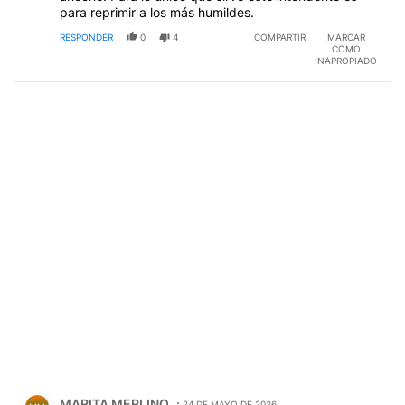
para reprimir a los más humildes.
RESPONDER
0
4
COMPARTIR
MARCAR
COMO
INAPROPIADO
Comentario de MARITA MERLINO.
MARITA MERLINO
24 DE MAYO DE 2026