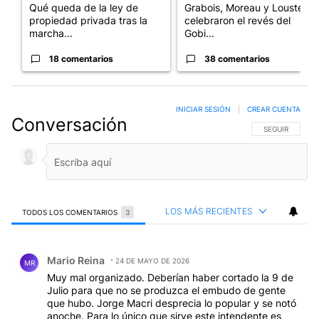
Qué queda de la ley de
Grabois, Moreau y Lousteau
propiedad privada tras la
celebraron el revés del
marcha...
Gobi...
18 comentarios
38 comentarios
INICIAR SESIÓN
|
CREAR CUENTA
Conversación
SIGA ESTA CO
SEGUIR
LOS MÁS RECIENTES
TODOS LOS COMENTARIOS
3
Todos los comentarios
Comentario de Mario Reina.
Mario Reina
24 DE MAYO DE 2026
MR
Muy mal organizado. Deberían haber cortado la 9 de
Julio para que no se produzca el embudo de gente
que hubo. Jorge Macri desprecia lo popular y se notó
anoche. Para lo único que sirve este intendente es