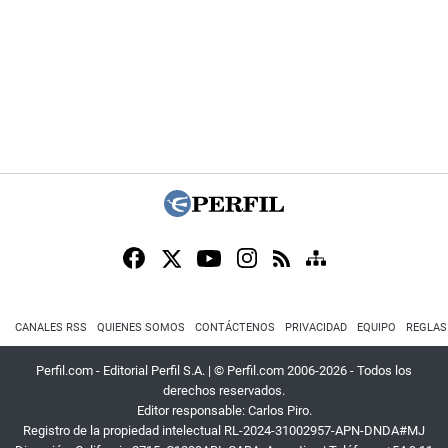
CANALES RSS
QUIENES SOMOS
CONTÁCTENOS
PRIVACIDAD
EQUIPO
REGLAS
Perfil.com - Editorial Perfil S.A.
| © Perfil.com 2006-2026 - Todos los
derechos reservados.
Editor responsable: Carlos Piro.
Registro de la propiedad intelectual RL-2024-31002957-APN-DNDA#MJ