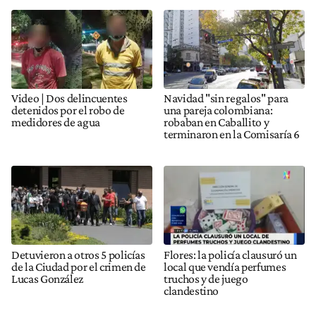
Video | Dos delincuentes
Navidad "sin regalos" para
detenidos por el robo de
una pareja colombiana:
medidores de agua
robaban en Caballito y
terminaron en la Comisaría 6
Detuvieron a otros 5 policías
Flores: la policía clausuró un
de la Ciudad por el crimen de
local que vendía perfumes
Lucas González
truchos y de juego
clandestino