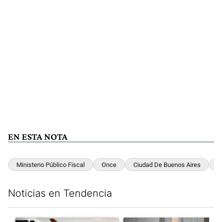
EN ESTA NOTA
Ministerio Público Fiscal
Once
Ciudad De Buenos Aires
O
Noticias en Tendencia
Este listado muestra los artículos con más comentarios en los últim
Un artículo de tendencia con el título "Lionel Messi llegó a Ros
Un artículo de tendencia con e