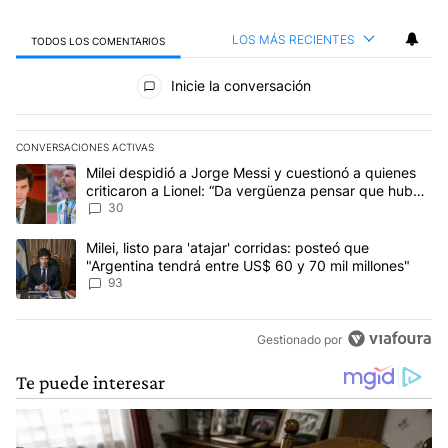
LOS MÁS RECIENTES
TODOS LOS COMENTARIOS
Todos los comentarios
Inicie la conversación
CONVERSACIONES ACTIVAS
Este listado muestra los artículos con más comentarios en los últim
Un artículo de tendencia con el título "Milei despidió a Jorge Mes
Milei despidió a Jorge Messi y cuestionó a quienes
criticaron a Lionel: “Da vergüenza pensar que hubo
anti-Messi”
30
Un artículo de tendencia con el título "Milei, listo para 'atajar' 
Milei, listo para 'atajar' corridas: posteó que
"Argentina tendrá entre US$ 60 y 70 mil millones"
93
Gestionado por