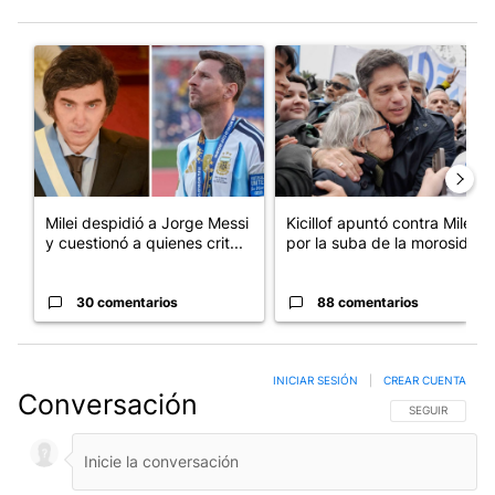
Este listado muestra los artículos con más comentarios en los últim
Un artículo de tendencia con el título "Milei despidió a Jorge 
Un artículo de tendencia con el
Milei despidió a Jorge Messi
Kicillof apuntó contra Milei
y cuestionó a quienes crit...
por la suba de la morosida...
30 comentarios
88 comentarios
INICIAR SESIÓN
|
CREAR CUENTA
Conversación
SIGA ESTA CO
SEGUIR