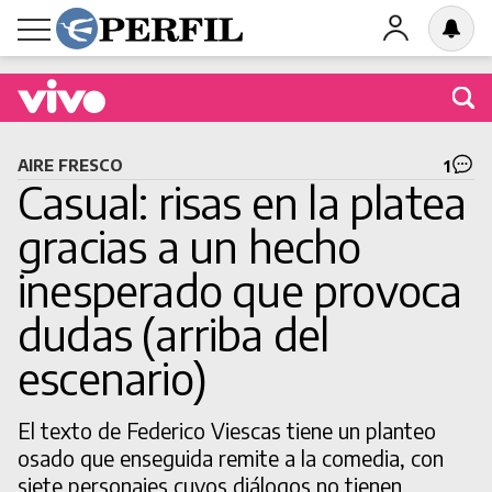
Buscá una obra en cartel
AIRE FRESCO
1
Casual: risas en la platea
gracias a un hecho
inesperado que provoca
BUSCAR
dudas (arriba del
escenario)
El texto de Federico Viescas tiene un planteo
osado que enseguida remite a la comedia, con
siete personajes cuyos diálogos no tienen