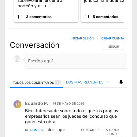
sobrevolarán el centro
jurídica” la mudanza de la.
porteño y el lu...
3 comentarios
5 comentarios
INICIAR SESIÓN
|
CREAR CUENTA
Conversación
SIGA ESTA CONVE
SEGUIR
LOS MÁS RECIENTES
TODOS LOS COMENTARIOS
1
Todos los comentarios
Comentario de Eduardo P..
Eduardo P.
14 DE MAYO DE 2026
EP
Bien. Interesante sobre todo el que los propios
empresarios sean los jueces del concurso que
ganó esta obra.-
RESPONDER
0
0
COMPARTIR
MARCAR
COMO