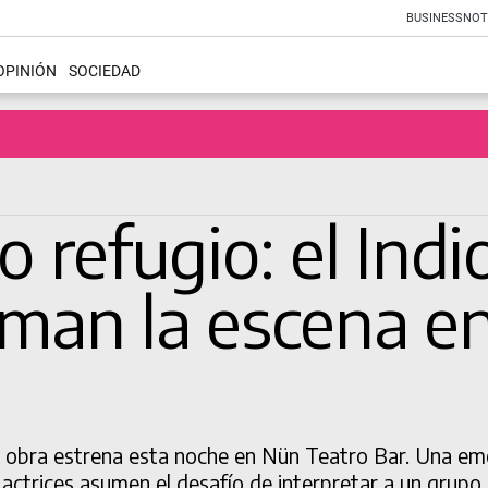
BUSINESS
NOT
OPINIÓN
SOCIEDAD
refugio: el Indio 
toman la escena 
la obra estrena esta noche en Nün Teatro Bar. Una em
 actrices asumen el desafío de interpretar a un grupo