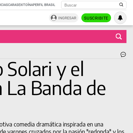
ICIAS
CARAS
EXITOÍNA
PERFIL BRASIL
INGRESAR
SUSCRIBITE
La
BUSCAR
Solari y el
Ba
de
Lur
en La Banda de
de
Se
Al
|
Pr
Viv
otiva comedia dramática inspirada en una
 de varones cruzados por la pasión "redonda" y los