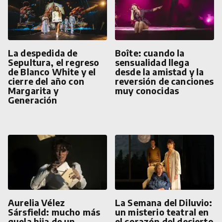
La despedida de
Boîte: cuando la
Sepultura, el regreso
sensualidad llega
de Blanco White y el
desde la amistad y la
cierre del año con
reversión de canciones
Margarita y
muy conocidas
Generación
Aurelia Vélez
La Semana del Diluvio:
Sársfield: mucho más
un misterio teatral en
quela hija de un
el corazón del desierto