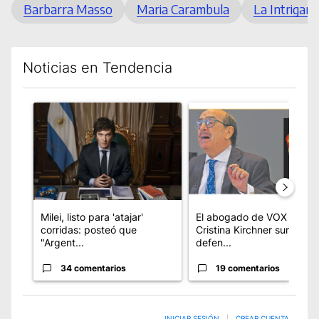
Barbarra Masso
Maria Carambula
La Intrigant
Noticias en Tendencia
Este listado muestra los artículos con más comentarios en los úl
Un artículo de tendencia con el título "Milei, listo para 'ataj
Un artículo de tendencia co
Milei, listo para 'atajar'
El abogado de VOX que
corridas: posteó que
Cristina Kirchner sumó a s
"Argent...
defen...
34 comentarios
19 comentarios
INICIAR SESIÓN
|
CREAR CUENTA