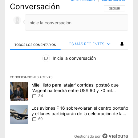
Conversación
SIGA ESTA CONVE
SEGUIR
LOS MÁS RECIENTES
TODOS LOS COMENTARIOS
Todos los comentarios
Inicie la conversación
CONVERSACIONES ACTIVAS
Este listado muestra los artículos con más comentarios en los úl
Un artículo de tendencia con el título "Milei, listo para 'atajar
Milei, listo para 'atajar' corridas: posteó que
"Argentina tendrá entre US$ 60 y 70 mil
millones"
34
Un artículo de tendencia con el título "Los aviones F 16 sobrevo
Los aviones F 16 sobrevolarán el centro porteño
y el lunes participarán de la celebración de la
Fuerza Aérea
60
Gestionado por