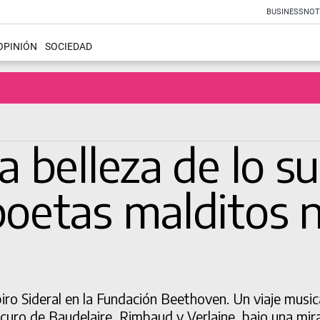
BUSINESS
NOT
OPINIÓN
SOCIEDAD
la belleza de lo s
 poetas malditos
ro Sideral en la Fundación Beethoven. Un viaje musica
scuro de Baudelaire, Rimbaud y Verlaine, bajo una mi