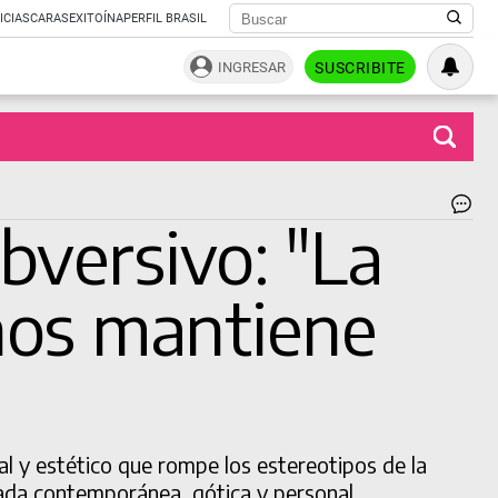
ICIAS
CARAS
EXITOÍNA
PERFIL BRASIL
INGRESAR
SUSCRIBITE
Ve
BUSCAR
ubversivo: "La
Cir
|
Pr
 nos mantiene
Viv
l y estético que rompe los estereotipos de la
rada contemporánea, gótica y personal.