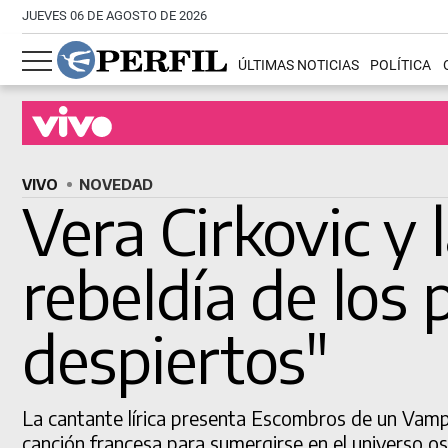
JUEVES 06 DE AGOSTO DE 2026
ÚLTIMAS NOTICIAS
POLÍTICA
Buscá una obra en cartel
VIVO
NOVEDAD
Vera Cirkovic y 
rebeldía de los
despiertos"
La cantante lírica presenta Escombros de un Vampi
canción francesa para sumergirse en el universo o