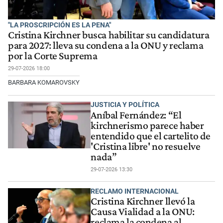
"LA PROSCRIPCIÓN ES LA PENA"
Cristina Kirchner busca habilitar su candidatura
para 2027: lleva su condena a la ONU y reclama
por la Corte Suprema
29-07-2026 18:00
BARBARA KOMAROVSKY
JUSTICIA Y POLÍTICA
Aníbal Fernández: “El
kirchnerismo parece haber
entendido que el cartelito de
'Cristina libre' no resuelve
nada”
29-07-2026 13:30
RECLAMO INTERNACIONAL
Cristina Kirchner llevó la
Causa Vialidad a la ONU:
reclama la condena al