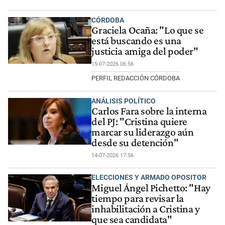
CÓRDOBA
Graciela Ocaña: "Lo que se
está buscando es una
justicia amiga del poder"
15-07-2026 06:56
PERFIL REDACCIÓN CÓRDOBA
ANÁLISIS POLÍTICO
Carlos Fara sobre la interna
del PJ: "Cristina quiere
marcar su liderazgo aún
desde su detención"
14-07-2026 17:56
ELECCIONES Y ARMADO OPOSITOR
Miguel Ángel Pichetto: "Hay
tiempo para revisar la
inhabilitación a Cristina y
que sea candidata"