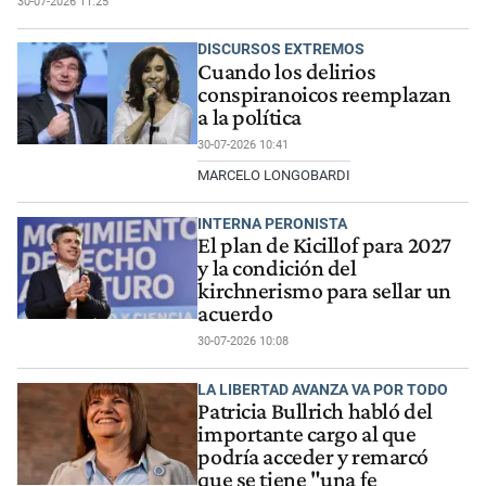
30-07-2026 11:25
DISCURSOS EXTREMOS
Cuando los delirios
conspiranoicos reemplazan
a la política
30-07-2026 10:41
MARCELO LONGOBARDI
INTERNA PERONISTA
El plan de Kicillof para 2027
y la condición del
kirchnerismo para sellar un
acuerdo
30-07-2026 10:08
LA LIBERTAD AVANZA VA POR TODO
Patricia Bullrich habló del
importante cargo al que
podría acceder y remarcó
que se tiene "una fe