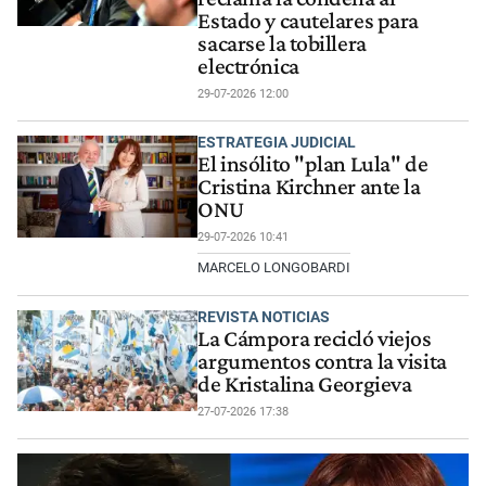
Estado y cautelares para
sacarse la tobillera
electrónica
29-07-2026 12:00
ESTRATEGIA JUDICIAL
El insólito "plan Lula" de
Cristina Kirchner ante la
ONU
29-07-2026 10:41
MARCELO LONGOBARDI
REVISTA NOTICIAS
La Cámpora recicló viejos
argumentos contra la visita
de Kristalina Georgieva
27-07-2026 17:38