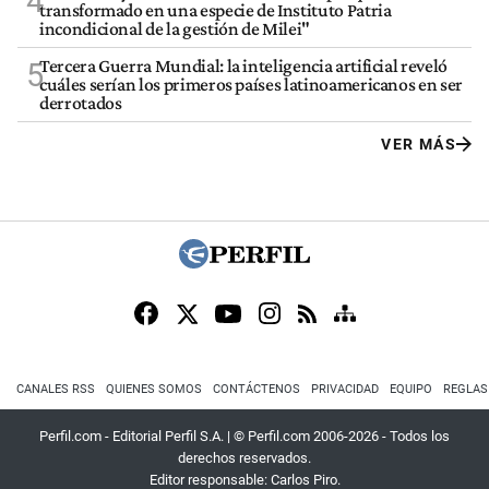
4
transformado en una especie de Instituto Patria
incondicional de la gestión de Milei"
Tercera Guerra Mundial: la inteligencia artificial reveló
5
cuáles serían los primeros países latinoamericanos en ser
derrotados
VER MÁS
CANALES RSS
QUIENES SOMOS
CONTÁCTENOS
PRIVACIDAD
EQUIPO
REGLAS
Perfil.com - Editorial Perfil S.A.
| © Perfil.com 2006-2026 - Todos los
derechos reservados.
Editor responsable: Carlos Piro.