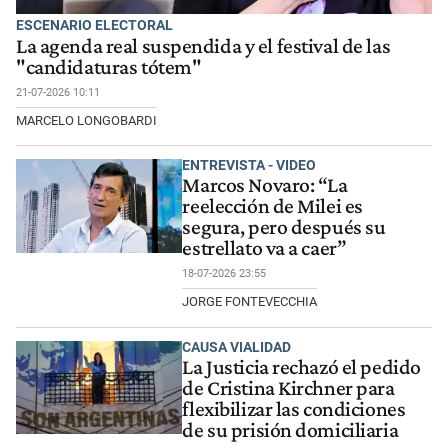
ESCENARIO ELECTORAL
La agenda real suspendida y el festival de las
"candidaturas tótem"
21-07-2026 10:11
MARCELO LONGOBARDI
ENTREVISTA - VIDEO
Marcos Novaro: “La
reelección de Milei es
segura, pero después su
estrellato va a caer”
18-07-2026 23:55
JORGE FONTEVECCHIA
CAUSA VIALIDAD
La Justicia rechazó el pedido
de Cristina Kirchner para
flexibilizar las condiciones
de su prisión domiciliaria