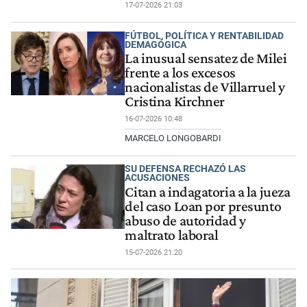
17-07-2026 21:03
FÚTBOL, POLÍTICA Y RENTABILIDAD
DEMAGÓGICA
La inusual sensatez de Milei
frente a los excesos
nacionalistas de Villarruel y
Cristina Kirchner
16-07-2026 10:48
MARCELO LONGOBARDI
SU DEFENSA RECHAZÓ LAS
ACUSACIONES
Citan a indagatoria a la jueza
del caso Loan por presunto
abuso de autoridad y
maltrato laboral
15-07-2026 21:20