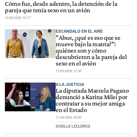
Cómo fue, desde adentro, la detención de la
pareja que tenía sexo en un avión
12-05-2026 13:17
ESCÁNDALO EN EL AIRE
"Abue, ¿qué es eso que se
mueve bajo la manta?":
quiénes son y cómo
descubrieron a la pareja del
sexo en el avión
12-05-2026 12:30
A LA JUSTICIA
La diputada Marcela Pagano
denunció a Karina Milei por
contratar a su mejor amiga
en el Estado
11-05-2026 18:50
GISELLE LECLERCQ