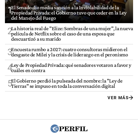
El Senado dio media sanción a la Inviolabilidad de la
1
Propiedad Privada: el Gobierno tuvo que ceder en la Ley
del Manejo del Fuego
La historia real de "Elize: Sombras de una mujer", la nueva
2
película de Netflix sobre el caso de una esposa que
descuartizó a su marido
Encuesta rumbo a 2027: cuatro consultoras midieron el
3
desgaste de Milei y la crisis de liderazgo en el peronismo
Ley de Propiedad Privada: qué senadores votaron a favor y
4
cuáles en contra
El Gobierno perdió la pulseada del nombre: la "Ley de
5
Tierras" se impuso en toda la conversación digital
VER MÁS