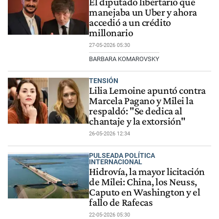
El diputado libertario que
manejaba un Uber y ahora
accedió a un crédito
millonario
27-05-2026 05:30
BARBARA KOMAROVSKY
TENSIÓN
Lilia Lemoine apuntó contra
Marcela Pagano y Milei la
respaldó: "Se dedica al
chantaje y la extorsión"
26-05-2026 12:34
PULSEADA POLÍTICA
INTERNACIONAL
Hidrovía, la mayor licitación
de Milei: China, los Neuss,
Caputo en Washington y el
fallo de Rafecas
22-05-2026 05:30