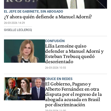
EL JEFE DE GABINETE, SIN ABOGADO
¿Y ahora quién defiende a Manuel Adorni?
26-03-2026 14:29
GISELLE LECLERCQ
CONFUSIÓN
Lilia Lemoine quiso
defender a Manuel Adorni y
Esteban Trebucq quedó
desorientado
26-03-2026 10:55
CRUCE EN REDES
El Gobierno, Pagano y
Alberto Fernández en otra
disputa por el regreso de la
abogada acusada en Brasil
por discriminación
25-03-2026 11:00