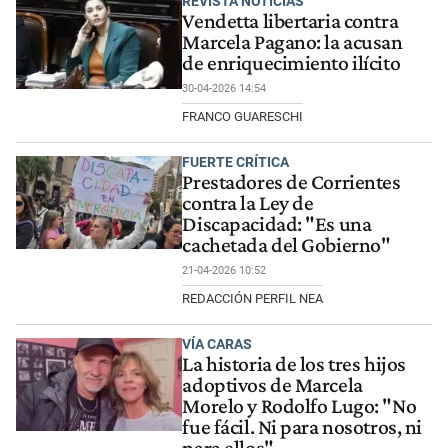
REVISTA NOTICIAS
Vendetta libertaria contra
Marcela Pagano: la acusan
de enriquecimiento ilícito
30-04-2026 14:54
FRANCO GUARESCHI
FUERTE CRÍTICA
Prestadores de Corrientes
contra la Ley de
Discapacidad: "Es una
cachetada del Gobierno"
21-04-2026 10:52
REDACCIÓN PERFIL NEA
VÍA CARAS
La historia de los tres hijos
adoptivos de Marcela
Morelo y Rodolfo Lugo: "No
fue fácil. Ni para nosotros, ni
para ellos"