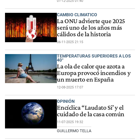
01-12-2025 01:40
CAMBIO CLIMATICO
La ONU advierte que 2025
será uno de los años más
cálidos de la historia
06-11-2025 21:15
TEMPERATURAS SUPERIORES A LOS
40°
La ola de calor que azota a
Europa provocó incendios y
un muerto en España
12-08-2025 17:07
OPINIÓN
Encíclica “Laudato Si’ y el
cuidado de la casa común
11-07-2025 19:32
GUILLERMO TELLA