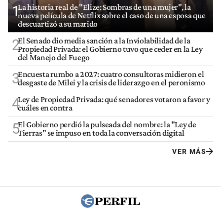
La historia real de "Elize: Sombras de una mujer", la
1
nueva película de Netflix sobre el caso de una esposa que
descuartizó a su marido
El Senado dio media sanción a la Inviolabilidad de la
2
Propiedad Privada: el Gobierno tuvo que ceder en la Ley
del Manejo del Fuego
Encuesta rumbo a 2027: cuatro consultoras midieron el
3
desgaste de Milei y la crisis de liderazgo en el peronismo
Ley de Propiedad Privada: qué senadores votaron a favor y
4
cuáles en contra
El Gobierno perdió la pulseada del nombre: la "Ley de
5
Tierras" se impuso en toda la conversación digital
VER MÁS