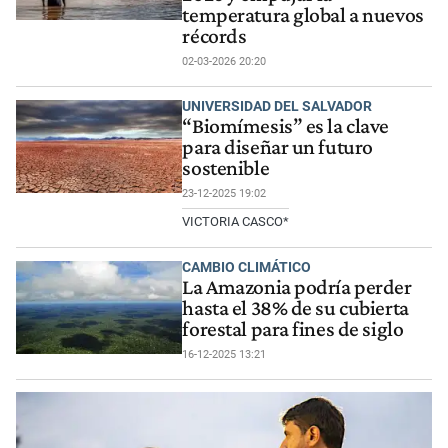
temperatura global a nuevos
récords
02-03-2026 20:20
UNIVERSIDAD DEL SALVADOR
“Biomímesis” es la clave
para diseñar un futuro
sostenible
23-12-2025 19:02
VICTORIA CASCO*
CAMBIO CLIMÁTICO
La Amazonia podría perder
hasta el 38% de su cubierta
forestal para fines de siglo
16-12-2025 13:21