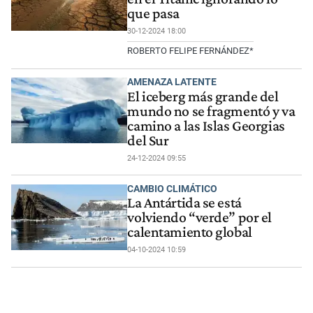
que pasa
30-12-2024 18:00
ROBERTO FELIPE FERNÁNDEZ*
AMENAZA LATENTE
El iceberg más grande del
mundo no se fragmentó y va
camino a las Islas Georgias
del Sur
24-12-2024 09:55
CAMBIO CLIMÁTICO
La Antártida se está
volviendo “verde” por el
calentamiento global
04-10-2024 10:59