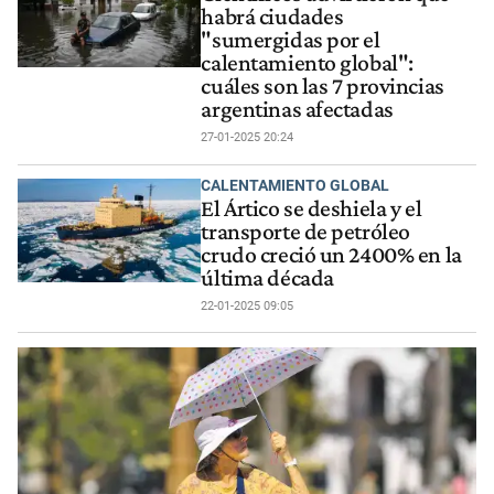
habrá ciudades
"sumergidas por el
calentamiento global":
cuáles son las 7 provincias
argentinas afectadas
27-01-2025 20:24
CALENTAMIENTO GLOBAL
El Ártico se deshiela y el
transporte de petróleo
crudo creció un 2400% en la
última década
22-01-2025 09:05