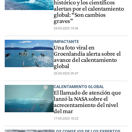
histórico y los científicos
alertan por el calentamiento
global: “Son cambios
graves”
29-03-2025 19:06
IMPACTANTE
Una foto viral en
Groenlandia alerta sobre el
avance del calentamiento
global
20-03-2025 09:47
CALENTAMIENTO GLOBAL
El llamado de atención que
lanzó la NASA sobre el
acrecentamiento del nivel
del mar
17-03-2025 18:22
LOS CONSEJOS DE LOS EXPERTOS