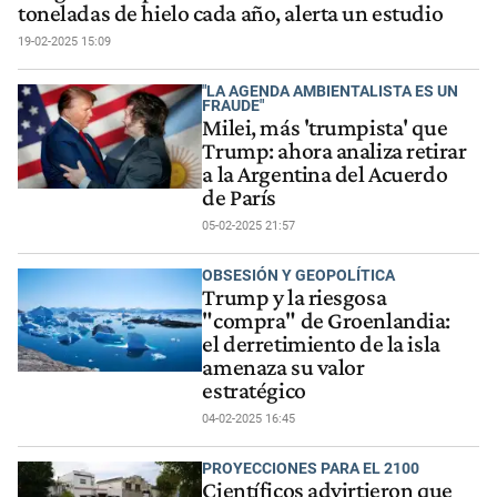
toneladas de hielo cada año, alerta un estudio
19-02-2025 15:09
"LA AGENDA AMBIENTALISTA ES UN
FRAUDE"
Milei, más 'trumpista' que
Trump: ahora analiza retirar
a la Argentina del Acuerdo
de París
05-02-2025 21:57
OBSESIÓN Y GEOPOLÍTICA
Trump y la riesgosa
"compra" de Groenlandia:
el derretimiento de la isla
amenaza su valor
estratégico
04-02-2025 16:45
PROYECCIONES PARA EL 2100
Científicos advirtieron que