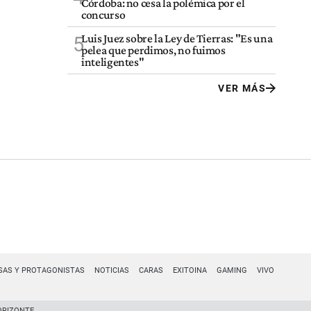
Córdoba: no cesa la polémica por el
concurso
Luis Juez sobre la Ley de Tierras: "Es una
5
pelea que perdimos, no fuimos
inteligentes"
VER MÁS
SAS Y PROTAGONISTAS
NOTICIAS
CARAS
EXITOINA
GAMING
VIVO
ORIZONTE