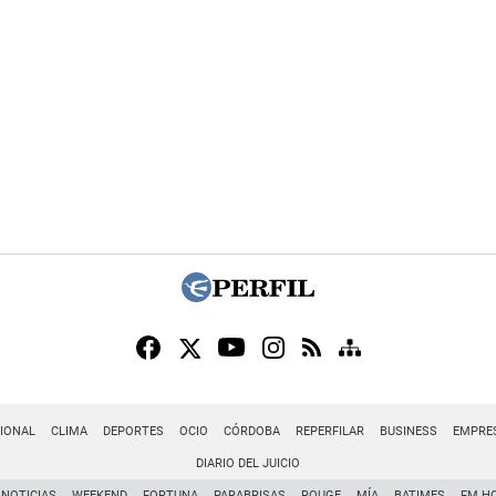
IONAL
CLIMA
DEPORTES
OCIO
CÓRDOBA
REPERFILAR
BUSINESS
EMPRE
DIARIO DEL JUICIO
NOTICIAS
WEEKEND
FORTUNA
PARABRISAS
ROUGE
MÍA
BATIMES
FM H