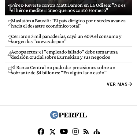
Pérez-Reverte contra Matt Damon en La Odisea: "No es
1
el héroe mediterráneo que nos contó Homero"
Maslatón a Bausili: "El país dirigido por ustedes avanza
2
hacia el desastre económico total"
Cerraron 3 mil panaderías, cayó un 60% el consumo y
3
surgen las "cuevas de pan"
Aeropuertos: el "empleado fallado" debe tomar una
4
decisión crucial sobre Eurnekian y sus negocios
El Banco Central no pudo dar precisiones sobre un
5
sobrante de $4 billones: "En algún lado están"
VER MÁS