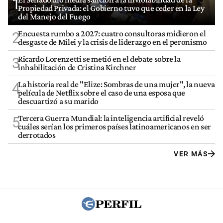
1
Propiedad Privada: el Gobierno tuvo que ceder en la Ley
del Manejo del Fuego
Encuesta rumbo a 2027: cuatro consultoras midieron el
2
desgaste de Milei y la crisis de liderazgo en el peronismo
Ricardo Lorenzetti se metió en el debate sobre la
3
inhabilitación de Cristina Kirchner
La historia real de "Elize: Sombras de una mujer", la nueva
4
película de Netflix sobre el caso de una esposa que
descuartizó a su marido
Tercera Guerra Mundial: la inteligencia artificial reveló
5
cuáles serían los primeros países latinoamericanos en ser
derrotados
VER MÁS