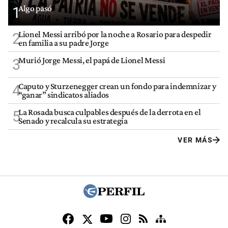
Algo pasó
1
Lionel Messi arribó por la noche a Rosario para despedir
2
en familia a su padre Jorge
Murió Jorge Messi, el papá de Lionel Messi
3
Caputo y Sturzenegger crean un fondo para indemnizar y
4
“ganar” sindicatos aliados
La Rosada busca culpables después de la derrota en el
5
Senado y recalcula su estrategia
VER MÁS