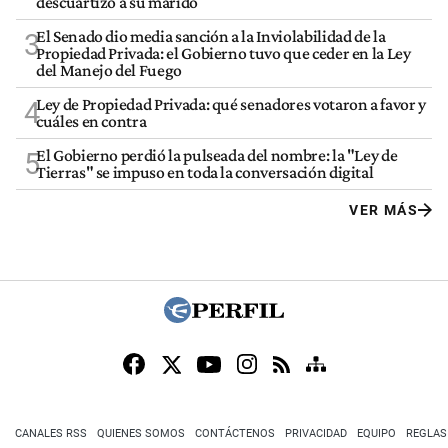
descuartizó a su marido
El Senado dio media sanción a la Inviolabilidad de la
3
Propiedad Privada: el Gobierno tuvo que ceder en la Ley
del Manejo del Fuego
Ley de Propiedad Privada: qué senadores votaron a favor y
4
cuáles en contra
El Gobierno perdió la pulseada del nombre: la "Ley de
5
Tierras" se impuso en toda la conversación digital
VER MÁS
CANALES RSS
QUIENES SOMOS
CONTÁCTENOS
PRIVACIDAD
EQUIPO
REGLAS