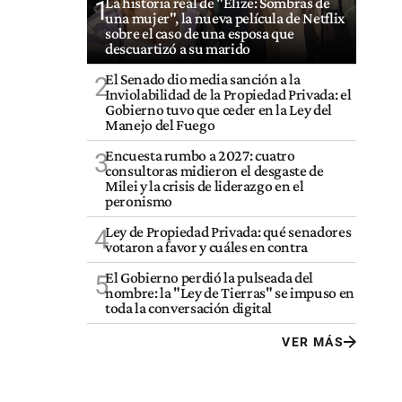
La historia real de "Elize: Sombras de
1
una mujer", la nueva película de Netflix
sobre el caso de una esposa que
descuartizó a su marido
El Senado dio media sanción a la
2
Inviolabilidad de la Propiedad Privada: el
Gobierno tuvo que ceder en la Ley del
Manejo del Fuego
Encuesta rumbo a 2027: cuatro
3
consultoras midieron el desgaste de
Milei y la crisis de liderazgo en el
peronismo
Ley de Propiedad Privada: qué senadores
4
votaron a favor y cuáles en contra
El Gobierno perdió la pulseada del
5
nombre: la "Ley de Tierras" se impuso en
toda la conversación digital
VER MÁS